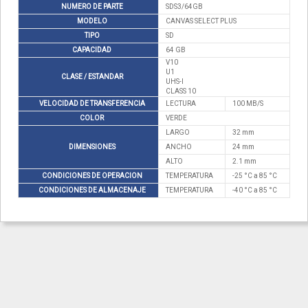
NUMERO DE PARTE
SDS3/64GB
MODELO
CANVAS SELECT PLUS
TIPO
SD
CAPACIDAD
64 GB
V10
U1
CLASE / ESTANDAR
UHS-I
CLASS 10
VELOCIDAD DE TRANSFERENCIA
LECTURA
100 MB/S
COLOR
VERDE
LARGO
32 mm
DIMENSIONES
ANCHO
24 mm
ALTO
2.1 mm
CONDICIONES DE OPERACION
TEMPERATURA
-25 °C a 85 °C
CONDICIONES DE ALMACENAJE
TEMPERATURA
-40 °C a 85 °C