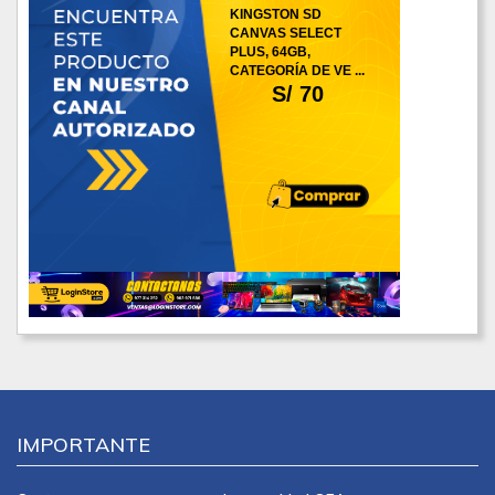
KINGSTON SD
CANVAS SELECT
PLUS, 64GB,
CATEGORÍA DE VE ...
S/ 70
IMPORTANTE