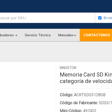
En st
ibuidores
Servicio Técnico
Manuales
CONTÁCTENOS
KINGSTON
Memoria Card SD Kin
categoría de velocid
Código:
ACKTSDS3128GB
Código de Fabricante:
SDS3/
Mini-Código:
497452