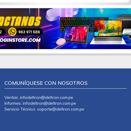
COMUNÍQUESE CON NOSOTROS
Ventas: infodeltron@deltron.com.pe
Informes: infodeltron@deltron.com.pe
Servicio Técnico: soporte@deltron.com.pe