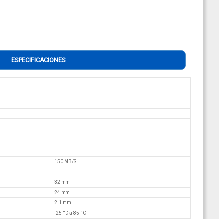
ESPECIFICACIONES
150 MB/S
32 mm
24 mm
2.1 mm
-25 °C a 85 °C