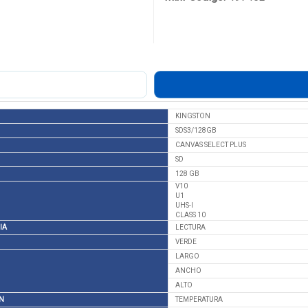
KINGSTON
SDS3/128GB
CANVAS SELECT PLUS
SD
128 GB
V10
U1
UHS-I
CLASS 10
IA
LECTURA
VERDE
LARGO
ANCHO
ALTO
N
TEMPERATURA