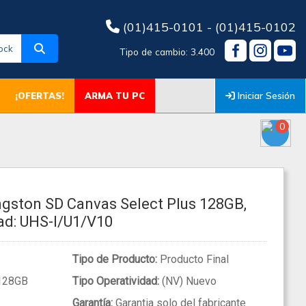
(01)415-0101 - (01)415-0102
ock
Tipo de cambio: 3.400
Iniciar Sesión
¡OFERTAS!
ARMA TU PC
0
gston SD Canvas Select Plus 128GB,
ad: UHS-I/U1/V10
Tipo de Producto:
Producto Final
128GB
Tipo Operatividad:
(NV) Nuevo
Garantía:
Garantia solo del fabricante