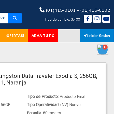
(01)415-0101 - (01)415-0102
ock
Tipo de cambio: 3.400
Iniciar Sesión
¡OFERTAS!
ARMA TU PC
0
ingston DataTraveler Exodia S, 256GB,
 1, Naranja
Tipo de Producto:
Producto Final
256GB
Tipo Operatividad:
(NV) Nuevo
Garantía:
60 meses