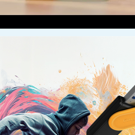
00:00
|
00:32
0: