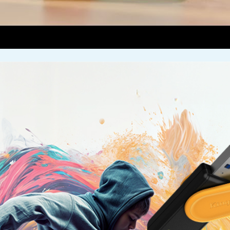
00:00
|
00:32
0: