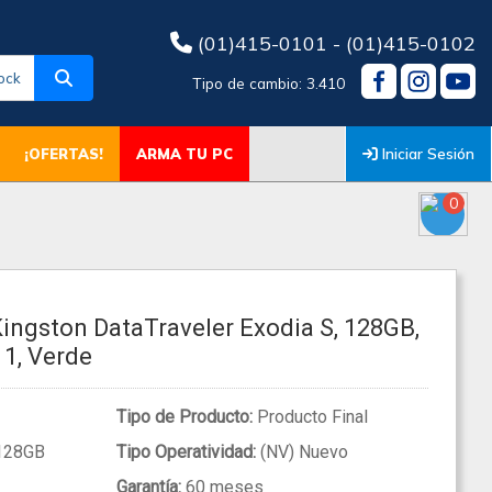
(01)415-0101 - (01)415-0102
ock
Tipo de cambio: 3.410
Iniciar Sesión
¡OFERTAS!
ARMA TU PC
0
ingston DataTraveler Exodia S, 128GB,
 1, Verde
Tipo de Producto:
Producto Final
128GB
Tipo Operatividad:
(NV) Nuevo
Garantía:
60 meses