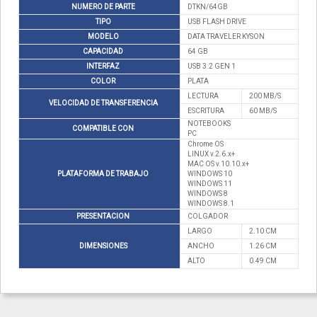
NUMERO DE PARTE
DTKN/64GB
TIPO
USB FLASH DRIVE
MODELO
DATA TRAVELER KYSON
CAPACIDAD
64 GB
INTERFAZ
USB 3.2 GEN 1
COLOR
PLATA
LECTURA
200 MB/S
VELOCIDAD DE TRANSFERENCIA
ESCRITURA
60 MB/S
NOTEBOOKS
COMPATIBLE CON
PC
Chrome OS
LINUX v.2.6.x+
MAC OS v.10.10.x+
PLATAFORMA DE TRABAJO
WINDOWS 10
WINDOWS 11
WINDOWS 8
WINDOWS 8.1
PRESENTACION
COLGADOR
LARGO
2.10 CM
DIMENSIONES
ANCHO
1.26 CM
ALTO
0.49 CM