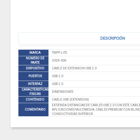
DESCRIPCIÓN
MARCA
TRIPP-LITE
NUMERO DE
U024-006
PARTE
DISPOSITIVO
CABLE DE EXTENSION USB 2.0
PUERTOS
USB 2.0 :
INTERFAZ
USB 2.0
CARACTERISTICAS
DIMENSIONES :
FISICAS
CONTENIDO
CABLE USB (EXTENSION)
EXTIENDA DISTANCIAS DE CABLES USB 2.0 CON ESTE CABL
COMENTARIO
APLICACIONES MULTIMEDIA, CABLES PREMIUM CON BLIN
CONDUCTIVIDAD SUPERIOR