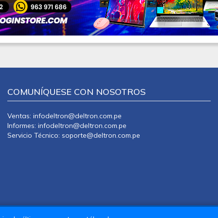
COMUNÍQUESE CON NOSOTROS
Ventas: infodeltron@deltron.com.pe
Informes: infodeltron@deltron.com.pe
Servicio Técnico: soporte@deltron.com.pe