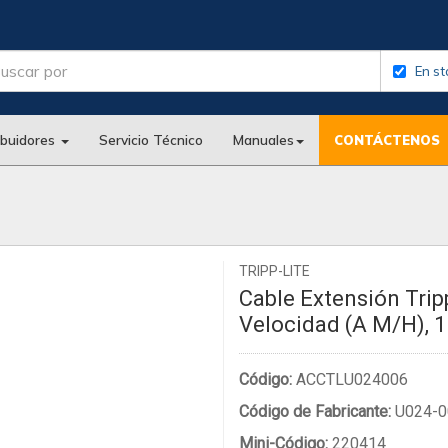
En st
ibuidores
Servicio Técnico
Manuales
CONTÁCTENOS
TRIPP-LITE
Cable Extensión Trip
Velocidad (A M/H), 1
Código:
ACCTLU024006
Código de Fabricante:
U024-0
Mini-Código:
220414