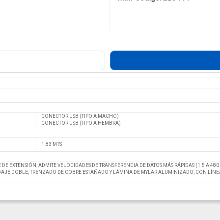
CONECTOR USB (TIPO A MACHO)
CONECTOR USB (TIPO A HEMBRA)
1.83 MTS
E DE EXTENSIÓN, ADMITE VELOCIDADES DE TRANSFERENCIA DE DATOS MÁS RÁPIDAS (1.5 A 480
DAJE DOBLE, TRENZADO DE COBRE ESTAÑADO Y LÁMINA DE MYLAR ALUMINIZADO, CON LÍNE