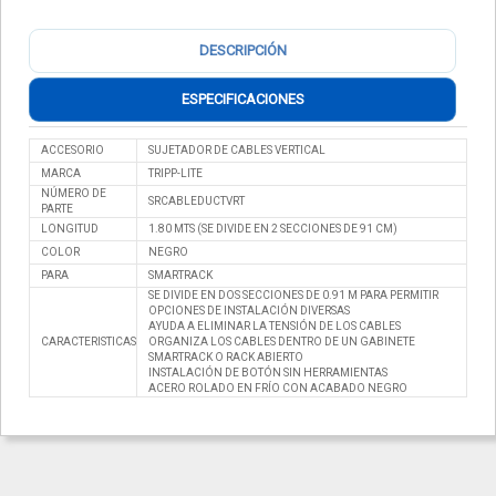
DESCRIPCIÓN
ESPECIFICACIONES
ACCESORIO
SUJETADOR DE CABLES VERTICAL
MARCA
TRIPP-LITE
NÚMERO DE
SRCABLEDUCTVRT
PARTE
LONGITUD
1.80 MTS (SE DIVIDE EN 2 SECCIONES DE 91 CM)
COLOR
NEGRO
PARA
SMARTRACK
SE DIVIDE EN DOS SECCIONES DE 0.91 M PARA PERMITIR
OPCIONES DE INSTALACIÓN DIVERSAS
AYUDA A ELIMINAR LA TENSIÓN DE LOS CABLES
CARACTERISTICAS
ORGANIZA LOS CABLES DENTRO DE UN GABINETE
SMARTRACK O RACK ABIERTO
INSTALACIÓN DE BOTÓN SIN HERRAMIENTAS
ACERO ROLADO EN FRÍO CON ACABADO NEGRO