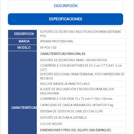
DESCRIPCIÓN
ESPECIFICACIONES
SOPORTE DE ESCRITORIO MULTIFUNCIÓN PARA SISTEMAS
DESCRIPCION
POS
MARCA
SPEAKA PROFESSIONAL
MODELO
SP-POS-100
CARACTERISTICAS PRINCIPALES:
SOPORTE DE ESCRITORIO PARA 1 MONITOR POS.
COMPATIBLE CON MONITORES DE 43.2 cm (17") A 81.3 cm
(32").
SOPORTE ADICIONAL PARA TERMINAL POS Y IMPRESORA DE
RECIBOS.
INCLUYE BANDEJA PARA TECLADO.
AJUSTE DE INCLINACIÓN Y ROTACIÓN PARA MEJOR
ERGONOMÍA.
COMPATIBLE CON VESA 75 x 75 mm Y 100 x 100 mm.
CAPACIDAD DE CARGA MÁXIMA DEL MONITOR: 9 kg.
CARACTERISTICAS
SISTEMA DE GESTIÓN DE CABLES CON CLIPS.
SOPORTE DE ALTURA AJUSTABLE.
COLOR: NEGRO.
DIMENSIONES Y PESO DEL EQUIPO (SIN EMPAQUE):