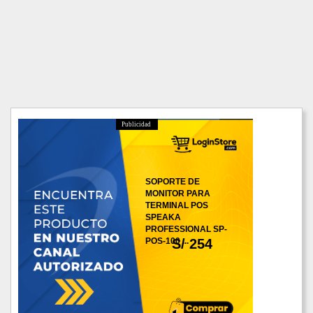
Publicidad
SOPORTE DE
MONITOR PARA
TERMINAL POS
SPEAKA
PROFESSIONAL SP-
POS-100 ...
S/ 254