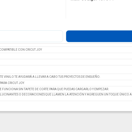
COMPATIBLE CON CRICUT JOY
E VINILO TE AYUDARÁ A LLEVAR A CABO TUS PROYECTOS DE ENSUEÑO.
ARA CRICUT JOY.
TE FUNCIONA SIN TAPETE DE CORTE PARA QUE PUEDAS CARGARLO Y EMPEZAR.
LUCINANTES O DECORACIONES QUE LLAMEN LA ATENCIÓN Y AGREGUEN UN TOQUE ÚNICO A 