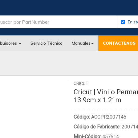
En st
ibuidores
Servicio Técnico
Manuales
CONTÁCTENOS
CRICUT
Cricut | Vinilo Perm
13.9cm x 1.21m
Código:
ACCPR2007145
Código de Fabricante:
20071
Mini-Código:
457614