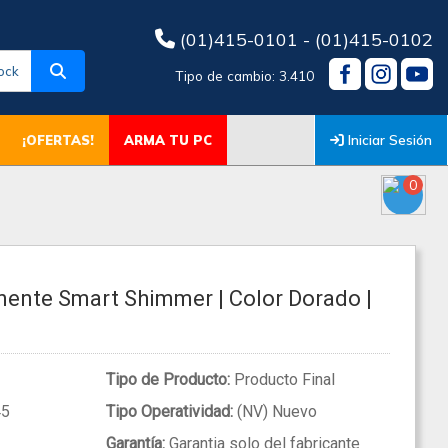
(01)415-0101 - (01)415-0102
ock
Tipo de cambio: 3.410
Iniciar Sesión
¡OFERTAS!
ARMA TU PC
0
anente Smart Shimmer | Color Dorado |
Tipo de Producto:
Producto Final
45
Tipo Operatividad:
(NV) Nuevo
Garantía:
Garantia solo del fabricante