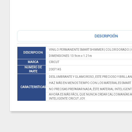
DESCRIPCIÓN
VINILO PERMANENTE SMART SHIMMER | COLOR DORADO | 
DESCRIPCION
DIMENSIONES: 13.9cm x 1.21m
MARCA
CRICUT
NUMERO DE
2007145
PARTE
DESLUMBRANTE Y GLAMOROSO, ESTE PRECIOSO Y BRILLANT
HAZ MÁS EN MENOS TIEMPO CON LOS MATERIALES SMART P
CARACTERISTICAS
NO PRECISAS PREPARAR NADA, ÉSTE MATERIAL INTELIGEN
AHORA ES MÁS FÁCIL QUE NUNCA CREAR CALCOMANÍAS A
INTELIGENTE CRICUT JOY.