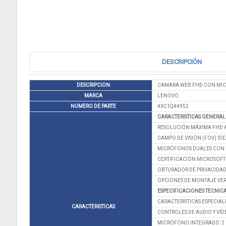
DESCRIPCIÓN
DESCRIPCION
CAMARA WEB FHD CON MIC
MARCA
LENOVO
NUMERO DE PARTE
4XC1Q44952
CARACTERISTICAS GENERAL
RESOLUCIÓN MÁXIMA FHD A
CAMPO DE VISIÓN (FOV) ID
MICRÓFONOS DUALES CON 
CERTIFICACIÓN MICROSOFT
OBTURADOR DE PRIVACIDAD 
OPCIONES DE MONTAJE VER
ESPECIFICACIONES TECNICA
CARACTERÍSTICAS ESPECIAL
CARACTERISTICAS
CONTROLES DE AUDIO Y VÍD
MICRÓFONO INTEGRADO: 2