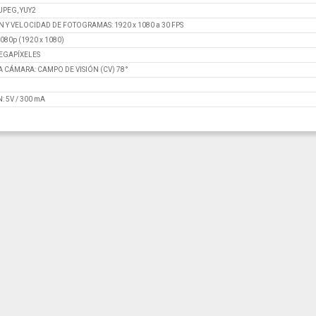
JPEG, YUY2
Y VELOCIDAD DE FOTOGRAMAS: 1920 x 1080 a 30 FPS
80p (1920 x 1080)
MEGAPÍXELES
A CÁMARA: CAMPO DE VISIÓN (CV) 78°
 5V / 300 mA