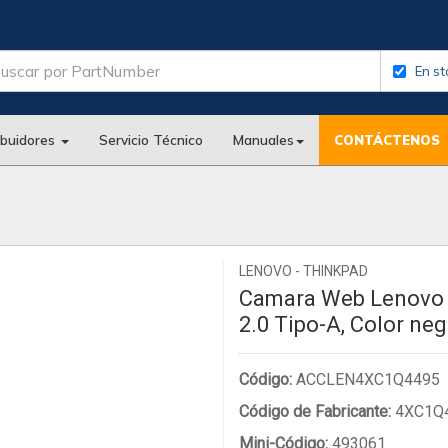
En st
ibuidores
Servicio Técnico
Manuales
CONTÁCTENOS
LENOVO - THINKPAD
Camara Web Lenovo F
2.0 Tipo-A, Color ne
Código:
ACCLEN4XC1Q4495
Código de Fabricante:
4XC1Q
Mini-Código:
493061