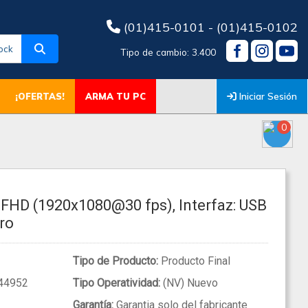
(01)415-0101 - (01)415-0102
ock
Tipo de cambio: 3.400
Iniciar Sesión
¡OFERTAS!
ARMA TU PC
0
HD (1920x1080@30 fps), Interfaz: USB
gro
Tipo de Producto:
Producto Final
44952
Tipo Operatividad:
(NV) Nuevo
Garantía:
Garantia solo del fabricante