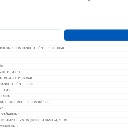
RÓFONOS CON CANCELACIÓN DE RUIDO DUAL
ES:
 30 FPS, MJPEG
EAL PARA USO PERSONAL
CANCELACIÓN DE RUIDO
 TEAMS
FÍSICA
SÁTILES (COMPATIBLE CON TRÍPODE)
S:
ES/AÑADIDAS: UDCC
EO: CAMPO DE VISIÓN (CV) DE LA CÁMARA, ZOOM
 MICRÓFONOS