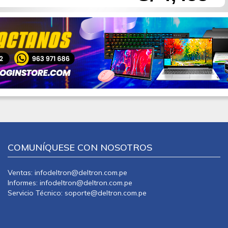
COMUNÍQUESE CON NOSOTROS
Ventas: infodeltron@deltron.com.pe
Informes: infodeltron@deltron.com.pe
Servicio Técnico: soporte@deltron.com.pe