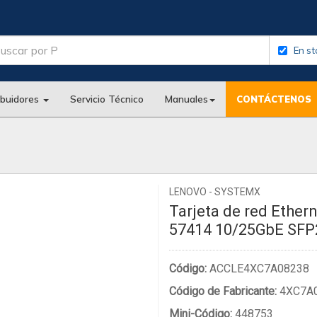
En st
ibuidores
Servicio Técnico
Manuales
CONTÁCTENOS
LENOVO - SYSTEMX
Tarjeta de red Ethe
57414 10/25GbE SFP2
Código:
ACCLE4XC7A08238
Código de Fabricante:
4XC7A
Mini-Código:
448753