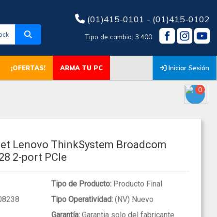
(01)415-0101 - (01)415-0102
ock
Tipo de cambio: 3.400
Iniciar Sesión
¡OFERTAS!
ARMA TU PC
0
rnet Lenovo ThinkSystem Broadcom
8 2-port PCIe
Tipo de Producto:
Producto Final
08238
Tipo Operatividad:
(NV) Nuevo
Garantía:
Garantia solo del fabricante