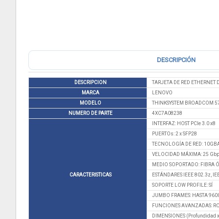
DESCRIPCIÓN
DESCRIPCION
TARJETA DE RED ETHERNET 
MARCA
LENOVO
MODELO
THINKSYSTEM BROADCOM 5
NUMERO DE PARTE
4XC7A08238
INTERFAZ: HOST PCIe 3.0 x8
PUERTOs: 2 x SFP28
TECNOLOGÍA DE RED: 10GBA
VELOCIDAD MÁXIMA: 25 Gb
MEDIO SOPORTADO: FIBRA 
CARACTERISTICAS
ESTÁNDARES IEEE 802.3z, IEE
SOPORTE LOW PROFILE: SÍ
JUMBO FRAMES: HASTA 9600
FUNCIONES AVANZADAS: ROC
DIMENSIONES (Profundidad x 