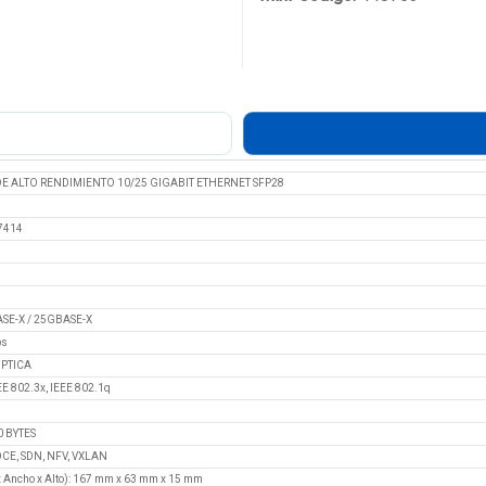
DE ALTO RENDIMIENTO 10/25 GIGABIT ETHERNET SFP28
7414
SE-X / 25GBASE-X
ps
ÓPTICA
E 802.3x, IEEE 802.1q
 BYTES
E, SDN, NFV, VXLAN
Ancho x Alto): 167 mm x 63 mm x 15 mm