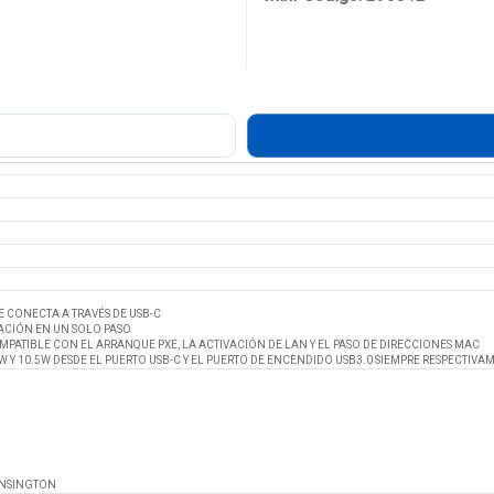
E CONECTA A TRAVÉS DE USB-C
CIÓN EN UN SOLO PASO
MPATIBLE CON EL ARRANQUE PXE, LA ACTIVACIÓN DE LAN Y EL PASO DE DIRECCIONES MAC
 Y 10.5W DESDE EL PUERTO USB-C Y EL PUERTO DE ENCENDIDO USB3.0 SIEMPRE RESPECTIVA
ENSINGTON