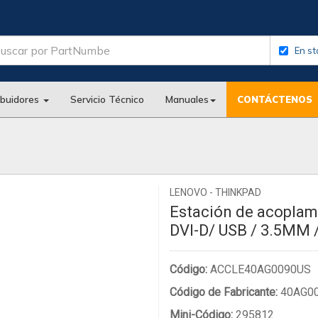
En st
ibuidores
Servicio Técnico
Manuales
CONTÁCTENOS
LENOVO - THINKPAD
Estación de acoplam
DVI-D/ USB / 3.5MM 
Código:
ACCLE40AG0090US
Código de Fabricante:
40AG0
Mini-Código:
295812