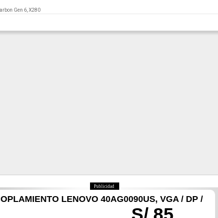
Carbon Gen 6, X280
Publicidad
OPLAMIENTO LENOVO 40AG0090US, VGA / DP /
S/ 85