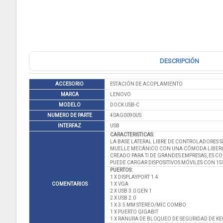
DESCRIPCIÓN
ACCESORIO
ESTACIÓN DE ACOPLAMIENTO
MARCA
LENOVO
MODELO
DOCK USB-C
NUMERO DE PARTE
40AG0090US
INTERFAZ
USB
CARACTERISTICAS:
LA BASE LATERAL LIBRE DE CONTROLADORES S
MUELLE MECÁNICO CON UNA CÓMODA LIBERA
CREADO PARA TI DE GRANDES EMPRESAS, ES CO
PUEDE CARGAR DISPOSITIVOS MÓVILES CON 15W
PUERTOS:
1 X DISPLAYPORT 1.4
COMENTARIOS
1 X VGA
2 X USB 3.0 GEN 1
2 X USB 2.0
1 X 3.5 MM STEREO/MIC COMBO
1 X PUERTO GIGABIT
1 X RANURA DE BLOQUEO DE SEGURIDAD DE K