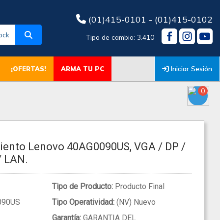
(01)415-0101 - (01)415-0102
ock
Tipo de cambio: 3.410
Iniciar Sesión
¡OFERTAS!
ARMA TU PC
0
iento Lenovo 40AG0090US, VGA / DP /
/ LAN.
Tipo de Producto:
Producto Final
090US
Tipo Operatividad:
(NV) Nuevo
Garantía:
GARANTIA DEL