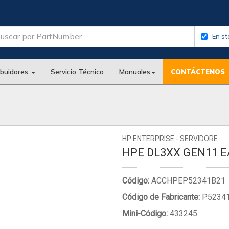
En st
ibuidores
Servicio Técnico
Manuales
CONTÁCTENOS
HP ENTERPRISE - SERVIDORE
HPE DL3XX GEN11 E
Código:
ACCHPEP52341B21
Código de Fabricante:
P52341
Mini-Código:
433245