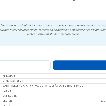
abricante o su distribuidor autorizado a través de un servicio de contenido de terce
ueden diferir según la región, el mercado de destino o actualizaciones del proveedor
ventas o especialista de marca/producto.
KINGSTON
DTMC3G2/128GB
DATATRAVELER MICRO / UNIDAD ULTRAPEQUEÑA CON METAL PREMIUM
128 GB
USB 3.2 GEN 1
LECTURA
200 
PLATA