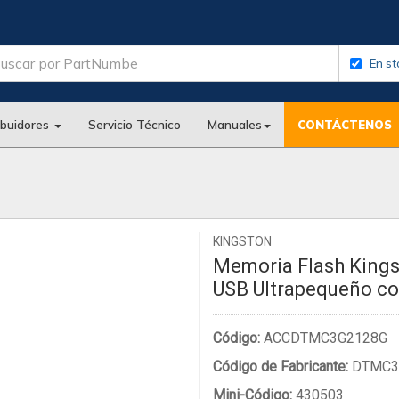
En st
ibuidores
Servicio Técnico
Manuales
CONTÁCTENOS
KINGSTON
Memoria Flash Kings
USB Ultrapequeño c
Código:
ACCDTMC3G2128G
Código de Fabricante:
DTMC3
Mini-Código:
430503