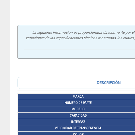
La siguiente información es proporcionada directamente por el f
variaciones de las especificaciones técnicas mostradas, las cuales p
DESCRIPCIÓN
MARCA
NUMERO DE PARTE
MODELO
CAPACIDAD
INTERFAZ
VELOCIDAD DE TRANSFERENCIA
COLOR