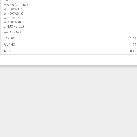
macOS (v.10.14.x +)
WINDOWS 11
WINDOWS 10
Chrome OS
WINDOWS 8.1
LINUX v.2.6.x+
COLGADOR
LARGO
2.49
ANCHO
1.22
ALTO
0.45