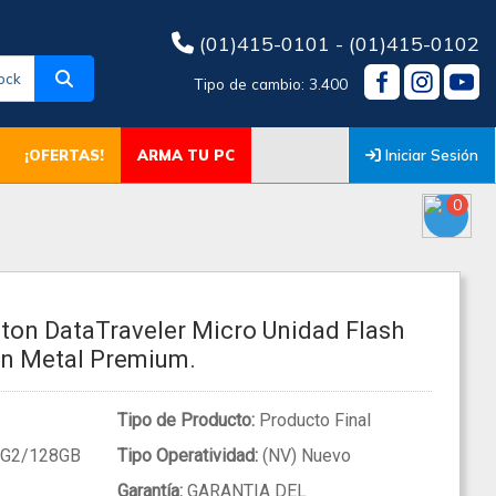
(01)415-0101 - (01)415-0102
ock
Tipo de cambio: 3.400
Iniciar Sesión
¡OFERTAS!
ARMA TU PC
0
ton DataTraveler Micro Unidad Flash
on Metal Premium.
Tipo de Producto:
Producto Final
G2/128GB
Tipo Operatividad:
(NV) Nuevo
Garantía:
GARANTIA DEL