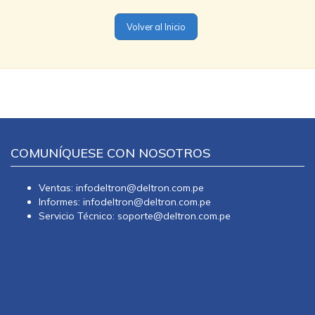
Volver al Inicio
COMUNÍQUESE CON NOSOTROS
Ventas: infodeltron@deltron.com.pe
Informes: infodeltron@deltron.com.pe
Servicio Técnico: soporte@deltron.com.pe