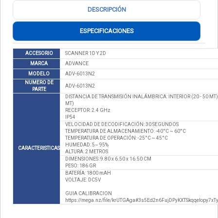
DESCRIPCIÓN
ESPECIFICACIONES
ACCESORIO
SCANNER 1D Y 2D
MARCA
ADVANCE
MODELO
ADV-6013N2
NUMERO DE
ADV-6013N2
PARTE
DISTANCIA DE TRANSMISIÓN INALÁMBRICA: INTERIOR (20 - 50 MT) 
MT)
RECEPTOR: 2.4 GHz
IP54
VELOCIDAD DE DECODIFICACIÓN: 30 SEGUNDOS
TEMPERATURA DE ALMACENAMIENTO: -40°C ~ 60°C
TEMPERATURA DE OPERACIÓN: -25°C ~ 45°C
HUMEDAD: 5~ 95%
CARACTERISTICAS
ALTURA: 2 METROS
DIMENSIONES: 9.80 x 6.50 x 16.50 CM
PESO: 186 GR
BATERÍA: 1800 mAH
VOLTAJE: DC5V
GUIA CALIBRACION
https://mega.nz/file/krUTGAga#3s5Ed2n6FujDPyKXTSkqqelopy7