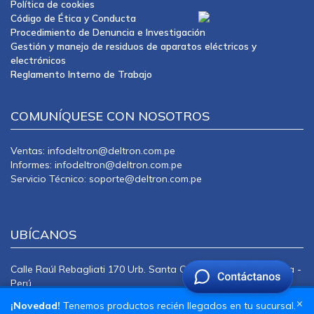
Política de cookies
Código de Ética y Conducta
Procedimiento de Denuncia e Investigación
Gestión y manejo de residuos de aparatos eléctricos y
electrónicos
Reglamento Interno de Trabajo
COMUNÍQUESE CON NOSOTROS
Ventas: infodeltron@deltron.com.pe
Informes: infodeltron@deltron.com.pe
Servicio Técnico: soporte@deltron.com.pe
UBÍCANOS
Calle Raúl Rebagliati 170 Urb. Santa Catalina La Victoria Lima -
Perú
CENTRAL TELEFÓNICA: 415-0101
×
¡Novedad!
Tenemos productos recién llegados en tu sucursal.