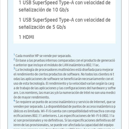
1 USB SuperSpeed Type-A con velocidad de
señalización de 10 Gb/s
1 USB SuperSpeed Type-A con velocidad de
señalización de 5 Gb/s
1 HDMI
1
Cada monitor HP se vende por separado.
2
En base a las pruebas internas comparadas con el producto de generació
n anterior que incluye el módulo de LAN inalámbrica 802.11ac.
3
La tecnología de procesadores multinúcleo está diseñada para mejorar
el rendimiento de ciertos productos de software. No todos los clientes ni t
odas las aplicaciones de software se beneficiarán necesariamente con el
uso de esta tecnología. El rendimiento y la velocidad varían según la carg
a de trabajo de las aplicaciones y las configuraciones del hardware y softw
are. Los nombres, las marcas y/o la numeración de Intel no son una medici
ón de mayor rendimiento.
4
Se requiere un punto de acceso inalámbrico y servicio de Internet, que se
venden por separado. La disponibilidad de puntos de acceso inalámbrico p
úblicos es limitada. Wi-Fi 6 cuenta con compatibilidad retroactiva con esp
ecificaciones 802.11 anteriores. Las especificaciones de Wi-Fi 6 (802.11a
x) son provisionales y no definitivas. Si las especificaciones definitivas dif
ieren de las provisionales, se puede ver afectada la capacidad del equipo