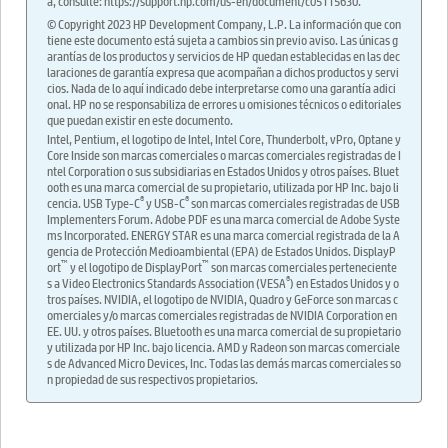
a, consulte: https://support.hp.com/us-en/document/c05115630.
© Copyright 2023 HP Development Company, L.P. La información que con
tiene este documento está sujeta a cambios sin previo aviso. Las únicas g
arantías de los productos y servicios de HP quedan establecidas en las dec
laraciones de garantía expresa que acompañan a dichos productos y servi
cios. Nada de lo aquí indicado debe interpretarse como una garantía adici
onal. HP no se responsabiliza de errores u omisiones técnicos o editoriales
que puedan existir en este documento.
Intel, Pentium, el logotipo de Intel, Intel Core, Thunderbolt, vPro, Optane y
Core Inside son marcas comerciales o marcas comerciales registradas de I
ntel Corporation o sus subsidiarias en Estados Unidos y otros países. Bluet
ooth es una marca comercial de su propietario, utilizada por HP Inc. bajo li
®
®
cencia. USB Type-C
y USB-C
son marcas comerciales registradas de USB
Implementers Forum. Adobe PDF es una marca comercial de Adobe Syste
ms Incorporated. ENERGY STAR es una marca comercial registrada de la A
gencia de Protección Medioambiental (EPA) de Estados Unidos. DisplayP
™
™
ort
y el logotipo de DisplayPort
son marcas comerciales perteneciente
®
s a Video Electronics Standards Association (VESA
) en Estados Unidos y o
tros países. NVIDIA, el logotipo de NVIDIA, Quadro y GeForce son marcas c
omerciales y/o marcas comerciales registradas de NVIDIA Corporation en
EE. UU. y otros países. Bluetooth es una marca comercial de su propietario
y utilizada por HP Inc. bajo licencia. AMD y Radeon son marcas comerciale
s de Advanced Micro Devices, Inc. Todas las demás marcas comerciales so
n propiedad de sus respectivos propietarios.