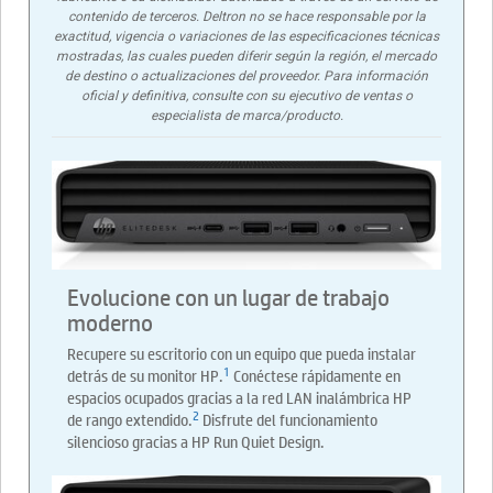
contenido de terceros. Deltron no se hace responsable por la
exactitud, vigencia o variaciones de las especificaciones técnicas
mostradas, las cuales pueden diferir según la región, el mercado
de destino o actualizaciones del proveedor. Para información
oficial y definitiva, consulte con su ejecutivo de ventas o
especialista de marca/producto.
Evolucione con un lugar de trabajo
moderno
Recupere su escritorio con un equipo que pueda instalar
1
detrás de su monitor HP.
Conéctese rápidamente en
espacios ocupados gracias a la red LAN inalámbrica HP
2
de rango extendido.
Disfrute del funcionamiento
silencioso gracias a HP Run Quiet Design.