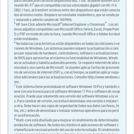
para comunicarse con otros dispositivos 802.11ax. Se puede obtener la co
®
nexión Wi-Fi
que es compatible con las velocidades gigabit con Wi-Fi 6
(802.11ax), al transferir archivos entre dos dispositivos que están conecta
dos al mismo router. Requiere un enrutador inalámbrico, que se vende po
r separado y admite canales de 160 MHz.
5
®
™
HP Sure Click admite Microsoft
Internet Explorer y Chromium
. Los arc
hivos adjuntos compatibles son Microsoft Office (Word, Excel, PowerPoin
t) y PDF en modo de solo lectura, cuando Microsoft Office o Adobe Acrobat
están instalados.
6
No todas las características están disponibles en todas las ediciones o ve
rsiones de Windows. Los sistemas pueden requerir la actualización o com
pra por separado de hardware, controladores, software o actualizaciones
de BIOS para aprovechar al máximo la funcionalidad de Windows. Windo
ws se actualiza y habilita automáticamente. Se requiere Internet de alta v
elocidad y una cuenta de Microsoft. Se pueden aplicar tarifas de proveedo
res de servicios de internet (ISP) y, con el tiempo, se podrían aplicar requi
sitos adicionales para las actualizaciones. Consulte http://www.windows.c
om.
7
Este sistema tiene preinstalado el software Windows 10 Pro y también v
iene con una licencia para el software Windows 11 Pro y software de recup
eración. Puede usar solamente una versión del software Windows a la ve
z. Para cambiar de versión, necesitará desinstalar una versión e instalar l
a otra. Debe hacer una copia de seguridad de todos sus datos (archivos, fo
tos, etc.) antes de desinstalar e instalar sistemas operativos para no perd
er su información.
8
Multi-core está diseñado para mejorar el rendimiento de determinados
productos de software. No todos los clientes ni aplicaciones de software s
e beneficiarán necesariamente del uso de esta tecnología. El rendimiento