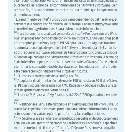
y la frecuencia del reloj variarán en función de la carga de trabajo de las a
plicaciones, así como de las configuraciones de hardware y software. La n
umeración, marca o nombre de Intel no es una medida que indique un ren
dimiento superior.
9
®
El rendimiento de Intel
Turbo Boost varía dependiendo del hardware, el
software y la configuración general del sistema. Consulte http://www.inte
l.com/technology/turboboost/ para obtener más información.
10
®
™
Para obtener funcionalidad completa de Intel
vPro
, se requiere Wind
ows, un procesador compatible con vPro, un chipset Q370 o versiones post
eriores aptos para vPro y tarjeta WLAN apta para vPro. Algunas funcione
s, como la tecnología de gestión Intel Active y la tecnología Intel Virtualiz
ation, requieren software adicional de terceros para funcionar. La disponi
bilidad de aplicaciones de “dispositivos virtuales” futuros para la tecnolog
ía de Intel vPro depende de otros proveedores de software. Aún se debe d
eterminar la compatibilidad del hardware con tecnología de Intel vPro de
esta generación con “dispositivos virtuales” futuros.
11
El peso exacto depende de la configuración.
12
Adaptador de alimentación externa de 150 W, hasta un 89 % de eficienc
ia, PFC activo: cuando se pide con AMD Radeon RX 560 que incluye una tar
jeta de gráficos discretos GDDR de 4 GB.
13
1 ranura M.2 para WLAN y 2 ranuras M.2 2242/2280 para almacenamie
nto.
14
HP BIOSphere Gen6 está disponible en ciertos equipos HP Pro y Elite. Co
nsulte las especificaciones del producto para obtener información. Las fu
nciones pueden variar según la plataforma y las configuraciones.
15
HP Secure Erase se refiere a los métodos descritos en la publicación esp
ecial 800-88 del Instituto Nacional de Estándares y Tecnología, específica
mente el método de limpieza “Borrar”. HP Secure Erase no es compatible
®
™