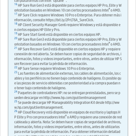
con plataformas con Intel
Optane
.
16
HP Sure Run Gen3 está disponible para ciertos equipos HP Pro, Elite y W
®
orkstation basados en Windows 10 con ciertos procesadores Intel
o AMD.
17
HP Sure Click requiere Windows 10 Pro o Enterprise. Para obtener más i
nformación, consulte https://bit.ly/2PrLT6A_SureClick.
18
HP Client Security Manager Gen6 requiere Windows y está disponible e
n ciertos equipos HP Elite y Pro.
19
HP Sure Start Gen6 está disponible en ciertos equipos HP.
20
HP Sure Run Gen3 está disponible para ciertos equipos HP Pro, Elite y W
®
orkstation basados en Windows 10 con ciertos procesadores Intel
o AMD.
21
HP Sure Recover Gen3 está disponible en ciertos equipos HP y requiere
conexión de red abierta. Se deben hacer copias de seguridad de archivos, i
nformación, fotos y videos importantes, entre otros, antes de utilizar HP S
ure Recover para evitar la pérdida de información.
22
HP Sure Sense requiere Windows 10 Pro o Enterprise.
23
Las fuentes de alimentación externas, los cables de alimentación, los c
ables y los periféricos no tienen bajo contenido de halógeno. Es posible qu
e las piezas de servicio obtenidas con posterioridad a la compra puedan n
o tener bajo contenido de halógeno.
24
Paquetes de controladores HP: no se entregan preinstalados, pero se p
ueden descargar en http://www.hp.com/go/clientmanagement
25
Se puede descargar HP Manageability Integration Kit desde http://ww
w.hp.com/go/clientmanagement.
26
HP Cloud Recovery está disponible en equipos de escritorio y laptops H
®
P Elite y Pro con procesadores Intel
o AMD y requiere una conexión de red
cableada y abierta. Nota: Se deben hacer copias de seguridad de archivos,
información, fotos y videos importantes, entre otros, antes de utilizarlos
para evitar la pérdida de información. Para obtener información detallad