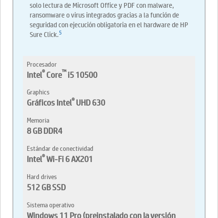
solo lectura de Microsoft Office y PDF con malware,
ransomware o virus integrados gracias a la función de
seguridad con ejecución obligatoria en el hardware de HP
5
Sure Click.
Procesador
®
™
Intel
Core
i5 10500
Graphics
®
Gráficos Intel
UHD 630
Memoria
8 GB DDR4
Estándar de conectividad
®
Intel
Wi-Fi 6 AX201
Hard drives
512 GB SSD
Sistema operativo
Windows 11 Pro (preinstalado con la versión