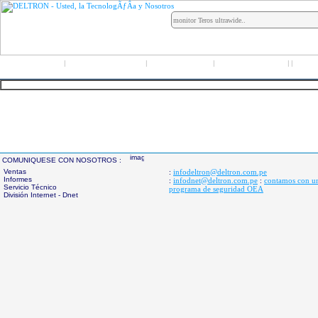
Inicio
Grupo Deltron
Productos
Distribuidores
LO
|
|
|
|
|
COMUNIQUESE CON NOSOTROS :
Ventas
infodeltron@deltron.com.pe
:
Informes
infodnet@deltron.com.pe
contamos con u
:
:
Servicio Técnico
programa de seguridad OEA
División Internet - Dnet