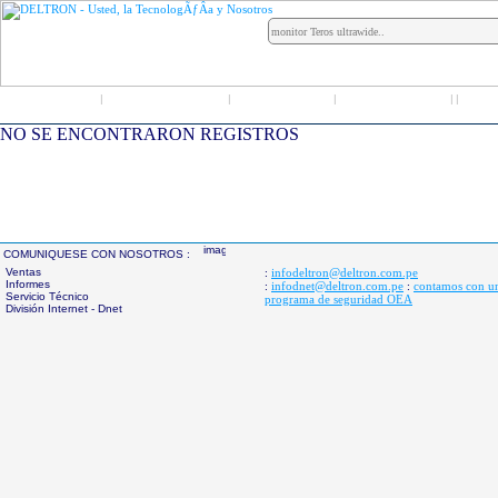
Inicio
Grupo Deltron
Productos
Distribuidores
LO
|
|
|
|
|
NO SE ENCONTRARON REGISTROS
COMUNIQUESE CON NOSOTROS :
Ventas
infodeltron@deltron.com.pe
:
Informes
infodnet@deltron.com.pe
contamos con u
:
:
Servicio Técnico
programa de seguridad OEA
División Internet - Dnet