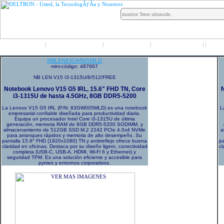
Inicio
Grupo Deltron
Productos
Distribuidores
LO
|
|
|
|
|
NBLEN83GW005MLD
mini-código: 487667
NB LEN V15 I3-1315U/8/512/FREE
Notebook Lenovo V15 G5 IRL, 15.6" FHD TN, Core
i3-1315U de hasta 4.5GHz, 8GB DDR5-5200
La Lenovo V15 G5 IRL (P/N: 83GW005MLD) es una notebook
L
empresarial confiable diseñada para productividad diaria.
Equipa un procesador Intel Core i3-1315U de última
generación, memoria RAM de 8GB DDR5-5200 SODIMM, y
almacenamiento de 512GB SSD M.2 2242 PCIe 4.0x4 NVMe
a
para arranques rápidos y memoria de alto desempeño. Su
pantalla 15.6″ FHD (1920x1080) TN y antirreflejo ofrece buena
p
claridad en oficinas. Destaca por su diseño ligero, conectividad
cl
completa (USB-C, USB-A, HDMI, Wi-Fi 6 y Ethernet) y
seguridad TPM. Es una solución eficiente y accesible para
pymes y entornos corporativos.