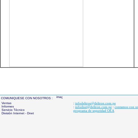
COMUNIQUESE CON NOSOTROS :
Ventas
infodeltron@deltron.com.pe
:
Informes
infodnet@deltron.com.pe
contamos con u
:
:
Servicio Técnico
programa de seguridad OEA
División Internet - Dnet