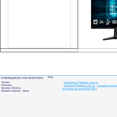
COMUNIQUESE CON NOSOTROS :
Ventas
infodeltron@deltron.com.pe
:
Informes
infodnet@deltron.com.pe
contamos con u
:
:
Servicio Técnico
programa de seguridad OEA
División Internet - Dnet