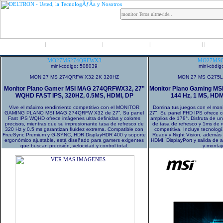
Inicio
Grupo Deltron
Productos
Distribuidores
LO
|
|
|
|
|
MO27MS274QRFWX3
MO27MSG
mini-código: 508039
mini-códi
MON 27 MS 274QRFW X32 2K 320HZ
MON 27 MS G275L
Monitor Plano Gamer MSI MAG 274QRFWX32, 27"
Monitor Plano Gaming MSI
WQHD FAST IPS, 320HZ, 0.5MS, HDMI, DP
144 Hz, 1 MS, HDM
Vive el máximo rendimiento competitivo con el MONITOR
Domina tus juegos con el mo
GAMING PLANO MSI MAG 274QRFW X32 de 27”. Su panel
27". Su panel FHD IPS ofrece co
Fast IPS WQHD ofrece imágenes ultra definidas y colores
amplios de 178°. Disfruta de u
precisos, mientras que su impresionante tasa de refresco de
de tasa de refresco y 1ms de r
320 Hz y 0.5 ms garantizan fluidez extrema. Compatible con
competitiva. Incluye tecnolo
FreeSync Premium y G-SYNC, HDR DisplayHDR 400 y soporte
Ready y Night Vision, además
ergonómico ajustable, está diseñado para gamers exigentes
HDMI, DisplayPort y salida de a
que buscan precisión, velocidad y control total.
y monta