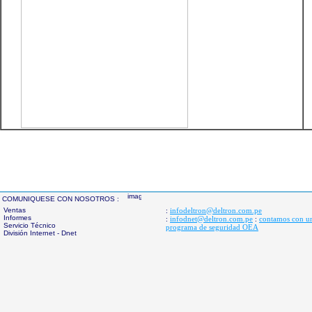
COMUNIQUESE CON NOSOTROS :
Ventas
infodeltron@deltron.com.pe
:
Informes
infodnet@deltron.com.pe
contamos con u
:
:
Servicio Técnico
programa de seguridad OEA
División Internet - Dnet