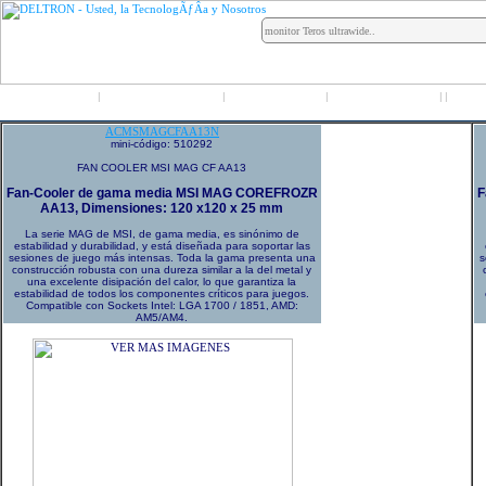
Inicio
Grupo Deltron
Productos
Distribuidores
LO
|
|
|
|
|
ACMSMAGCFAA13N
mini-código: 510292
FAN COOLER MSI MAG CF AA13
Fan-Cooler de gama media MSI MAG COREFROZR
F
AA13, Dimensiones: 120 x120 x 25 mm
La serie MAG de MSI, de gama media, es sinónimo de
estabilidad y durabilidad, y está diseñada para soportar las
sesiones de juego más intensas. Toda la gama presenta una
s
construcción robusta con una dureza similar a la del metal y
una excelente disipación del calor, lo que garantiza la
estabilidad de todos los componentes críticos para juegos.
Compatible con Sockets Intel: LGA 1700 / 1851, AMD:
AM5/AM4.