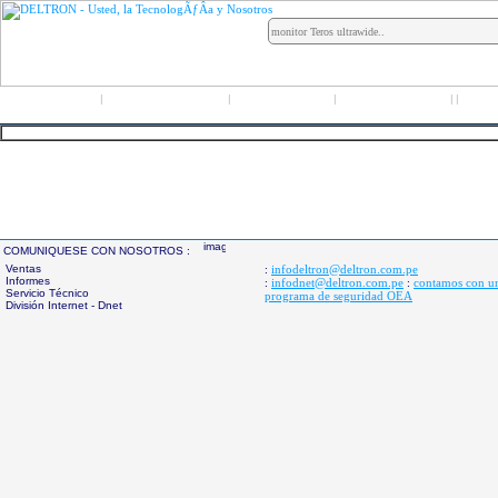
Inicio
Grupo Deltron
Productos
Distribuidores
LO
|
|
|
|
|
COMUNIQUESE CON NOSOTROS :
Ventas
infodeltron@deltron.com.pe
:
Informes
infodnet@deltron.com.pe
contamos con u
:
:
Servicio Técnico
programa de seguridad OEA
División Internet - Dnet