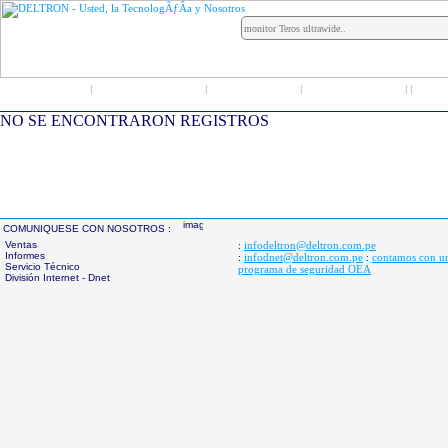
Inicio
Grupo Deltron
Productos
Distribuidores
LO
|
|
|
|
|
NO SE ENCONTRARON REGISTROS
COMUNIQUESE CON NOSOTROS :
Ventas
infodeltron@deltron.com.pe
:
Informes
infodnet@deltron.com.pe
contamos con u
:
:
Servicio Técnico
programa de seguridad OEA
División Internet - Dnet