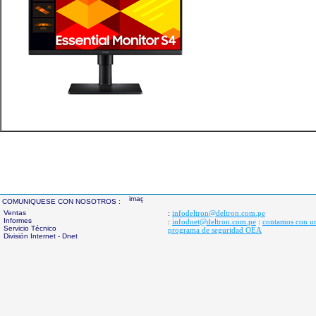
COMUNIQUESE CON NOSOTROS :
Ventas
infodeltron@deltron.com.pe
:
Informes
infodnet@deltron.com.pe
contamos con u
:
:
Servicio Técnico
programa de seguridad OEA
División Internet - Dnet