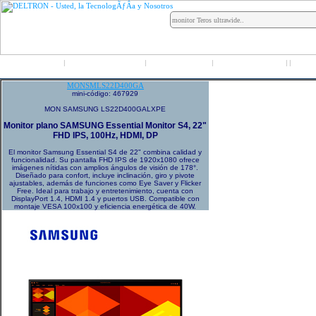
Inicio
Grupo Deltron
Productos
Distribuidores
LO
|
|
|
|
|
MONSMLS22D400GA
mini-código: 467929
MON SAMSUNG LS22D400GALXPE
Monitor plano SAMSUNG Essential Monitor S4, 22"
FHD IPS, 100Hz, HDMI, DP
El monitor Samsung Essential S4 de 22" combina calidad y
funcionalidad. Su pantalla FHD IPS de 1920x1080 ofrece
imágenes nítidas con amplios ángulos de visión de 178°.
Diseñado para confort, incluye inclinación, giro y pivote
ajustables, además de funciones como Eye Saver y Flicker
Free. Ideal para trabajo y entretenimiento, cuenta con
DisplayPort 1.4, HDMI 1.4 y puertos USB. Compatible con
montaje VESA 100x100 y eficiencia energética de 40W.