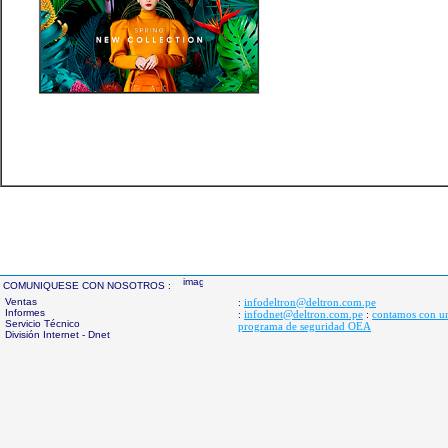
COMUNIQUESE CON NOSOTROS :
Ventas
infodeltron@deltron.com.pe
:
Informes
infodnet@deltron.com.pe
contamos con u
:
:
Servicio Técnico
programa de seguridad OEA
División Internet - Dnet