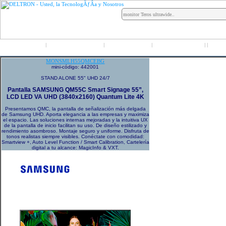
Inicio
Grupo Deltron
Productos
Distribuidores
LO
|
|
|
|
|
MONSMLH55QMCEBG
mini-código: 442001
STAND ALONE 55" UHD 24/7
Pantalla SAMSUNG QM55C Smart Signage 55”,
LCD LED VA UHD (3840x2160) Quantum Lite 4K
Presentamos QMC, la pantalla de señalización más delgada
de Samsung UHD. Aporta elegancia a las empresas y maximiza
el espacio. Las soluciones internas mejoradas y la intuitiva UX
de la pantalla de inicio facilitan su uso. De diseño estilizado y
rendimiento asombroso. Montaje seguro y uniforme. Disfruta de
tonos realistas siempre visibles. Conéctate con comodidad:
Smartview +, Auto Level Function / Smart Calibration, Cartelería
digital a tu alcance: MagicInfo & VXT.