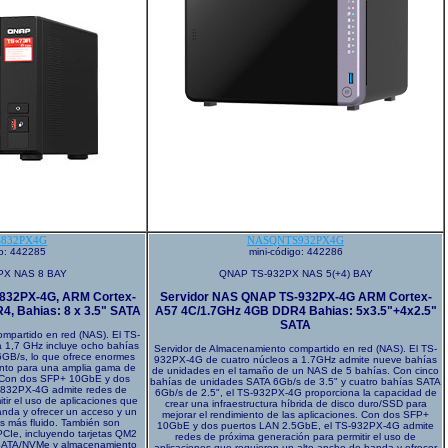
832PX4G
NASQNTS932PX4G
go: 442285
mini-código: 442286
PX NAS 8 BAY
QNAP TS-932PX NAS 5(+4) BAY
832PX-4G, ARM Cortex-
Servidor NAS QNAP TS-932PX-4G ARM Cortex-
, Bahias: 8 x 3.5" SATA
A57 4C/1.7GHz 4GB DDR4 Bahias: 5x3.5"+4x2.5"
SATA
mpartido en red (NAS). El TS-
 1,7 GHz incluye ocho bahías
Servidor de Almacenamiento compartido en red (NAS). El TS-
6GB/s, lo que ofrece enormes
932PX-4G de cuatro núcleos a 1.7GHz admite nueve bahías
nto para una amplia gama de
de unidades en el tamaño de un NAS de 5 bahías. Con cinco
o. Con dos SFP+ 10GbE y dos
bahías de unidades SATA 6Gb/s de 3.5" y cuatro bahías SATA
-832PX-4G admite redes de
6Gb/s de 2.5", el TS-932PX-4G proporciona la capacidad de
tir el uso de aplicaciones que
crear una infraestructura híbrida de disco duro/SSD para
anda y ofrecer un acceso y un
mejorar el rendimiento de las aplicaciones. Con dos SFP+
s más fluido. También son
10GbE y dos puertos LAN 2.5GbE, el TS-932PX-4G admite
 PCIe, incluyendo tarjetas QM2
redes de próxima generación para permitir el uso de
SATA/NVMe y almacenamiento
aplicaciones que requieren un alto ancho de banda y ofrecer