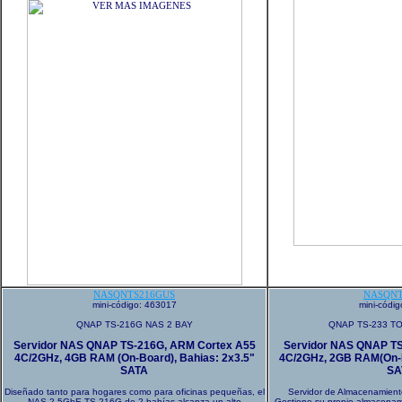
NASQNTS216GUS
NASQNT
mini-código: 463017
mini-códi
QNAP TS-216G NAS 2 BAY
QNAP TS-233 T
Servidor NAS QNAP TS-216G, ARM Cortex A55
Servidor NAS QNAP TS
4C/2GHz, 4GB RAM (On-Board), Bahias: 2x3.5"
4C/2GHz, 2GB RAM(On-Bo
SATA
SA
Diseñado tanto para hogares como para oficinas pequeñas, el
Servidor de Almacenamient
NAS 2,5GbE TS-216G de 2 bahías alcanza un alto
Gestione su propio almacenam