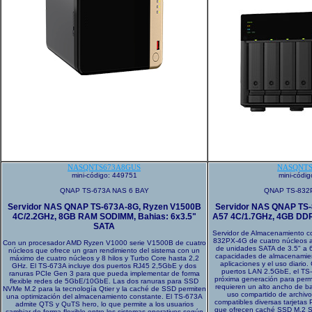
NASQNTS673A8GUS
NASQNTS
mini-código: 449751
mini-códi
QNAP TS-673A NAS 6 BAY
QNAP TS-832
Servidor NAS QNAP TS-673A-8G, Ryzen V1500B
Servidor NAS QNAP TS-
4C/2.2GHz, 8GB RAM SODIMM, Bahias: 6x3.5"
A57 4C/1.7GHz, 4GB DDR4
SATA
Servidor de Almacenamiento co
832PX-4G de cuatro núcleos a
Con un procesador AMD Ryzen V1000 serie V1500B de cuatro
de unidades SATA de 3.5" a 
núcleos que ofrece un gran rendimiento del sistema con un
capacidades de almacenamie
máximo de cuatro núcleos y 8 hilos y Turbo Core hasta 2,2
aplicaciones y el uso diari
GHz. El TS-673A incluye dos puertos RJ45 2,5GbE y dos
puertos LAN 2.5GbE, el TS
ranuras PCIe Gen 3 para que pueda implementar de forma
próxima generación para permi
flexible redes de 5GbE/10GbE. Las dos ranuras para SSD
requieren un alto ancho de b
NVMe M.2 para la tecnología Qtier y la caché de SSD permiten
uso compartido de archivo
una optimización del almacenamiento constante. El TS-673A
compatibles diversas tarjetas
admite QTS y QuTS hero, lo que permite a los usuarios
que ofrecen caché SSD M.2 
cambiar de forma flexible entre los sistemas operativos según