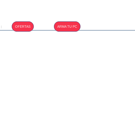
T.CAMBIO :
OFERTAS
ARMA TU PC
|
S/. 3.410