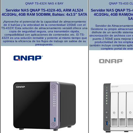
QNAP TS-432X NAS 4 BAY
QNAP TS-433 C
Servidor NAS QNAP TS-432X-4G, ARM AL524
Servidor NAS QNAP TS-
4C/2GHz, 4GB RAM SODIMM, Bahias: 4x3.5" SATA
4C/2GHz, 4GB RAM(On-
SA
¡Aproveche el potencial de la capacidad de almacenamiento
de 4 bahías y la velocidad de la conectividad 10GbE con el
Servidor de Almacenamient
TS-432X! Esta solución de almacenamiento versátil ofrece una
Gestione su propio almacenam
copia de seguridad segura, una transmisión rápida,
disfrute de un sencillo siste
compatibilidad con aplicaciones de contenedor, etc. El TS-
sincronización de archivos con
432X es una solución rentable y potente al mismo tiempo que
puerto 2.5GbE para mejorar l
optimiza la eficiencia de los flujos de trabajo sin salirse de su
productividad de los emple
presupuesto.
también incluye completas apli
completo portal de ent