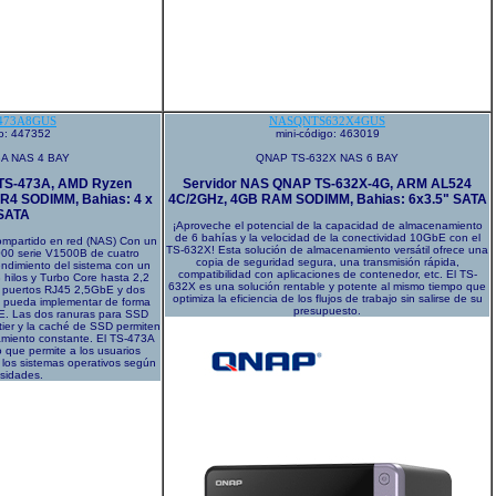
473A8GUS
NASQNTS632X4GUS
go: 447352
mini-código: 463019
A NAS 4 BAY
QNAP TS-632X NAS 6 BAY
TS-473A, AMD Ryzen
Servidor NAS QNAP TS-632X-4G, ARM AL524
R4 SODIMM, Bahias: 4 x
4C/2GHz, 4GB RAM SODIMM, Bahias: 6x3.5" SATA
 SATA
¡Aproveche el potencial de la capacidad de almacenamiento
de 6 bahías y la velocidad de la conectividad 10GbE con el
ompartido en red (NAS) Con un
TS-632X! Esta solución de almacenamiento versátil ofrece una
00 serie V1500B de cuatro
copia de seguridad segura, una transmisión rápida,
endimiento del sistema con un
compatibilidad con aplicaciones de contenedor, etc. El TS-
 hilos y Turbo Core hasta 2,2
632X es una solución rentable y potente al mismo tiempo que
s puertos RJ45 2,5GbE y dos
optimiza la eficiencia de los flujos de trabajo sin salirse de su
 pueda implementar de forma
presupuesto.
E. Las dos ranuras para SSD
ier y la caché de SSD permiten
amiento constante. El TS-473A
 que permite a los usuarios
e los sistemas operativos según
sidades.