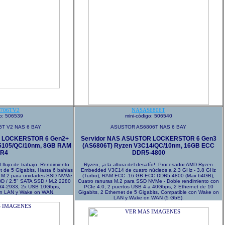
706TV2
NASAS6806T
go: 506539
mini-código: 506540
T V2 NAS 6 BAY
ASUSTOR AS6806T NAS 6 BAY
R LOCKERSTOR 6 Gen2+
Servidor NAS ASUSTOR LOCKERSTOR 6 Gen3
N5105/QC/10nm, 8GB RAM
(AS6806T) Ryzen V3C14/QC/10nm, 16GB ECC
R4
DDR5-4800
l flujo de trabajo. Rendimiento
Ryzen, ¡a la altura del desafío!. Procesador AMD Ryzen
t de 5 Gigabits, Hasta 6 bahias
Embedded V3C14 de cuatro núcleos a 2,3 GHz - 3,8 GHz
s M.2 para unidades SSD NVMe
(Turbo), RAM ECC -16 GB ECC DDR5-4800 (Max 64GB),
DD / 2.5" SATA SSD / M.2 2280
Cuatro ranuras M.2 para SSD NVMe - Doble rendimiento con
4-2933, 2x USB 10Gbps,
PCIe 4.0, 2 puertos USB 4 a 40Gbps, 2 Ethernet de 10
on LAN y Wake on WAN.
Gigabits, 2 Ethernet de 5 Gigabits, Compatible con Wake on
LAN y Wake on WAN (5 GbE).