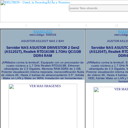
Inicio
Grupo Deltron
Productos
Distribuidores
LO
|
|
|
|
|
NASAS1202T
NASAS
mini-código: 506534
mini-códi
ASUSTOR AS1202T NAS 2 BAY
AUSTOR AS120
Servidor NAS ASUSTOR DRIVESTOR 2 Gen2
Servidor NAS ASUST
(AS1202T), Realtek RTD1619B 1.7GHz QC/1GB
(AS1204T), Realtek R
DDR4 RAM
DDR4
¡ARMados contra la lentitud!, Equipado con un procesador de
¡ARMados contra la lentitud!,
cuatro núcleos a 1,7 GHz Realtek RTD1619B, Ethernet
cuatro núcleos a 1,7 GHz 
ultrarrápida de 2.5 Gigabits, Memoria RAM DDR4 de 1 GB,
ultrarrápida de 2.5 Gigabit
Potente visualización interna mejorada, transcodificación fluida
Potente visualización interna me
de vídeos 4K, Hasta 2 bahias de almacenamiento 3.5", Admite
de vídeos 4K, Hasta 4 bahias
Wake on LAN y Wake on WAN, Instalación sin herramientas.
HDD, Admite Wake on LAN y W
herram