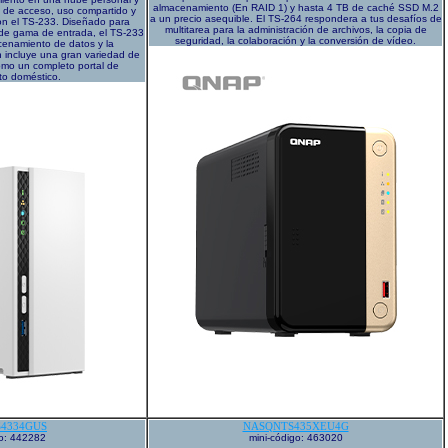
almacenamiento (En RAID 1) y hasta 4 TB de caché SSD M.2
ma de acceso, uso compartido y
a un precio asequible. El TS-264 respondera a tus desafíos de
con el TS-233. Diseñado para
multitarea para la administración de archivos, la copia de
de gama de entrada, el TS-233
seguridad, la colaboración y la conversión de vídeo.
acenamiento de datos y la
n incluye una gran variedad de
omo un completo portal de
to doméstico.
4334GUS
NASQNTS435XEU4G
go: 442282
mini-código: 463020