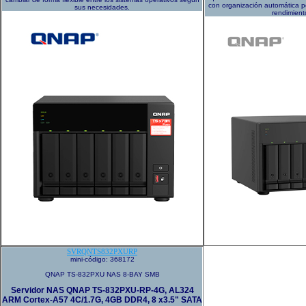
con organización automática po
sus necesidades.
rendimient
SVRQNTS832PXURP
mini-código: 368172
QNAP TS-832PXU NAS 8-BAY SMB
Servidor NAS QNAP TS-832PXU-RP-4G, AL324
ARM Cortex-A57 4C/1.7G, 4GB DDR4, 8 x3.5" SATA