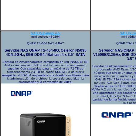
NASQNTS4648GUS
NASQNTS
mini-código: 489264
mini-códi
QNAP TS-464 NAS 4 BAY
QNAP TS-473
Servidor NAS QNAP TS-464-8G, Celeron N5095
Servidor NAS QNAP 
4C/2.9GHz, 8GB DDR4 / Bahias: 4 x 3.5" SATA
V1500B/2.2GHz, 8GB DD
3.5"
Servidor de Almacenamiento compartido en red (NAS). El TS-
464 es un compacto NAS de 4 bahías con un rendimiento
Servidor de Almacenamiento c
superior. Con capacidad para un máximo de 72 TB de
procesador AMD Ryzen V10
almacenamiento y 4 TB de caché SSD M.2 a un precio
núcleos que ofrece un gran r
asequible, el TS-464 responde a sus desafíos multitarea para
máximo de cuatro núcleos y 8
la administración de archivos, la copia de seguridad, la
GHz. El TS-473A incluye do
colaboración y la conversión de vídeo.
ranuras PCIe Gen 3 para que
flexible redes de 5GbE/10Gb
NVMe M.2 para la tecnología Qt
una optimización del almacen
admite QTS y QuTS hero, lo
cambiar de forma flexible entr
sus nece