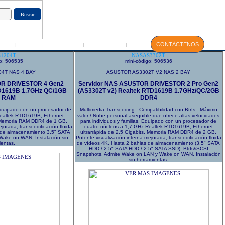
GIN
Servicio Técnico
Manuales
CONTÁCTENOS
|
|
|
1204T
NASAS3302T
go: 506535
mini-código: 506536
4T NAS 4 BAY
ASUSTOR AS3302T V2 NAS 2 BAY
OR DRIVESTOR 4 Gen2
Servidor NAS ASUSTOR DRIVESTOR 2 Pro Gen2
TD1619B 1.7GHz QC/1GB
(AS3302T v2) Realtek RTD1619B 1.7GHz/QC/2GB
 RAM
DDR4
 Equipado con un procesador de
Multimedia Transcoding - Compatibilidad con Btrfs - Máximo
Realtek RTD1619B, Ethernet
valor / Nube personal asequible que ofrece altas velocidades
s, Memoria RAM DDR4 de 1 GB,
para individuos y familias. Equipado con un procesador de
jorada, transcodificación fluida
cuatro núcleos a 1,7 GHz Realtek RTD1619B, Ethernet
 de almacenamiento 3.5" SATA
ultrarrápida de 2.5 Gigabits, Memoria RAM DDR4 de 2 GB,
ake on WAN, Instalación sin
Potente visualización interna mejorada, transcodificación fluida
ientas,
de vídeos 4K, Hasta 2 bahias de almacenamiento (3.5" SATA
HDD / 2.5" SATA HDD / 2.5" SATA SSD), Btrfs/iSCSI
Snapshots, Admite Wake on LAN y Wake on WAN, Instalación
sin herramientas.