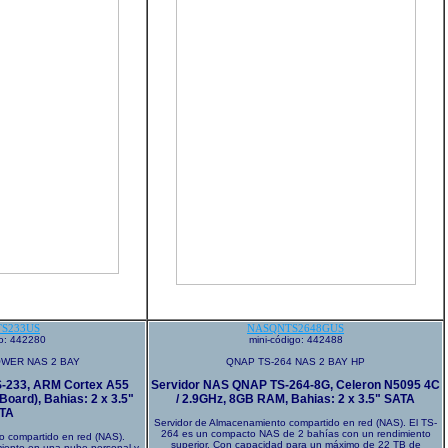
S233US
NASQNTS2648GUS
go: 442280
mini-código: 442488
OWER NAS 2 BAY
QNAP TS-264 NAS 2 BAY HP
-233, ARM Cortex A55
Servidor NAS QNAP TS-264-8G, Celeron N5095 4C
ard), Bahias: 2 x 3.5"
/ 2.9GHz, 8GB RAM, Bahias: 2 x 3.5" SATA
TA
Servidor de Almacenamiento compartido en red (NAS). El TS-
264 es un compacto NAS de 2 bahías con un rendimiento
o compartido en red (NAS).
superior. Con capacidad para un máximo de 22 TB de
iento en una nube personal y