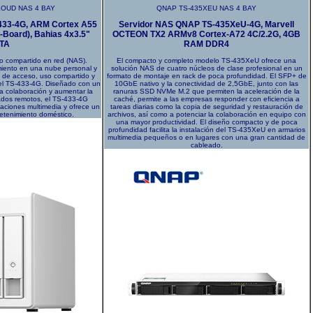
LOUD NAS 4 BAY
QNAP TS-435XEU NAS 4 BAY
433-4G, ARM Cortex A55
Servidor NAS QNAP TS-435XeU-4G, Marvell
Board), Bahias 4x3.5"
OCTEON TX2 ARMv8 Cortex-A72 4C/2.2G, 4GB
TA
RAM DDR4
o compartido en red (NAS).
El compacto y completo modelo TS-435XeU ofrece una
iento en una nube personal y
solución NAS de cuatro núcleos de clase profesional en un
ma de acceso, uso compartido y
formato de montaje en rack de poca profundidad. El SFP+ de
 el TS-433-4G. Diseñado con un
10GbE nativo y la conectividad de 2,5GbE, junto con las
a colaboración y aumentar la
ranuras SSD NVMe M.2 que permiten la aceleración de la
ados remotos, el TS-433-4G
caché, permite a las empresas responder con eficiencia a
caciones multimedia y ofrece un
tareas diarias como la copia de seguridad y restauración de
retenimiento doméstico.
archivos, así como a potenciar la colaboración en equipo con
una mayor productividad. El diseño compacto y de poca
profundidad facilita la instalación del TS-435XeU en armarios
multimedia pequeños o en lugares con una gran cantidad de
cableado.