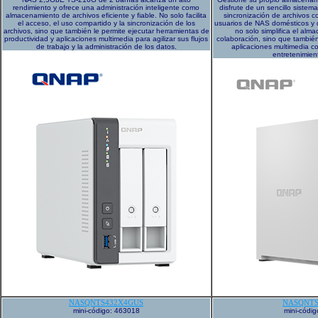
rendimiento y ofrece una administración inteligente como
disfrute de un sencillo siste
almacenamiento de archivos eficiente y fiable. No solo facilita
sincronización de archivos 
el acceso, el uso compartido y la sincronización de los
usuarios de NAS domésticos y 
archivos, sino que también le permite ejecutar herramientas de
no solo simplifica el alm
productividad y aplicaciones multimedia para agilizar sus flujos
colaboración, sino que tambié
de trabajo y la administración de los datos.
aplicaciones multimedia c
entretenimien
NASQNTS432X4GUS
NASQNTS
mini-código: 463018
mini-códi