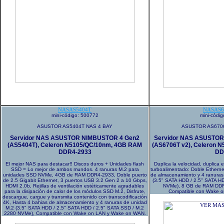
NASAS5404T
NASAS6
mini-código: 500772
mini-códi
ASUSTOR AS5404T NAS 4 BAY
ASUSTOR AS6706
Servidor NAS ASUSTOR NIMBUSTOR 4 Gen2
Servidor NAS ASUSTO
(AS5404T), Celeron N5105/QC/10nm, 4GB RAM
(AS6706T v2), Celeron 
DDR4-2933
DD
El mejor NAS para destacar!! Discos duros + Unidades flash
Duplica la velocidad, duplica e
SSD = Lo mejor de ambos mundos. 4 ranuras M.2 para
turboalimentado: Doble Etherne
unidades SSD NVMe, 4GB de RAM DDR4-2933, Doble puerto
de almacenamiento y 4 ranura
de 2.5 Gigabit Ethernet, 3 puertos USB 3.2 Gen 2 a 10 Gbps,
(3.5" SATA HDD / 2.5" SATA H
HDMI 2.0b, Rejillas de ventilación estéticamente agradables
NVMe), 8 GB de RAM DDR
para la disipación de calor de los módulos SSD M.2, Disfrute,
Compatible con Wake 
descargue, cargue y transmita contenido con transcodificación
4K, Hasta 4 bahias de almacenamiento y 4 ranuras de unidad
M.2 (3.5" SATA HDD / 2.5" SATA HDD / 2.5" SATA SSD / M.2
2280 NVMe), Compatible con Wake on LAN y Wake on WAN.