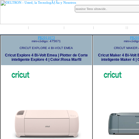
Inicio
Grupo Deltron
Productos
Distribuidores
LO
|
|
|
|
|
PR2011073
PR20
mini-código: 475671
mini-códi
CRICUT EXPLORE 4 BI-VOLT EMEA
CRICUT MAKER 
Cricut Explore 4 Bi-Volt Emea | Plotter de Corte
Cricut Maker 4 Bi-Volt 
inteligente Explore 4 | Color:Rosa Marfil
inteligente Maker 4 |