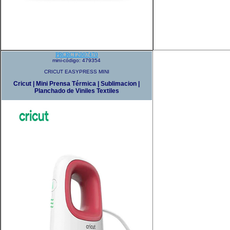
PRCRCT2007470
mini-código: 479354
CRICUT EASYPRESS MINI
Cricut | Mini Prensa Térmica | Sublimacion |
Planchado de Viniles Textiles