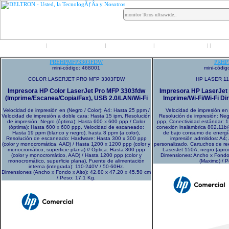
Inicio
Grupo Deltron
Productos
Distribuidores
LO
|
|
|
|
|
PREHPMFP3303FDW
PRHP
mini-código: 468001
mini-códi
COLOR LASERJET PRO MFP 3303FDW
HP LASER 1
Impresora HP Color LaserJet Pro MFP 3303fdw
Impresora HP LaserJet
(Imprime/Escanea/Copia/Fax), USB 2.0/LAN/Wi-Fi
Imprime/Wi-Fi/Wi-Fi Di
Velocidad de impresión en (Negro / Color): A4: Hasta 25 ppm /
Velocidad de impresión en
Velocidad de impresión a doble cara: Hasta 15 ipm, Resolución
Resolución de impresión: Neg
de impresión: Negro (óptima): Hasta 600 x 600 ppp / Color
ppp, Conectividad estándar: 1
(óptima): Hasta 600 x 600 ppp, Velocidad de escaneado:
conexión inalámbrica 802.11b
Hasta 19 ppm (blanco y negro), hasta 8 ppm (a color),
de bajo consumo de energí
Resolución de escaneado: Hardware: Hasta 300 x 300 ppp
impresión admitidos: A4;
(color y monocromática, AAD) / Hasta 1200 x 1200 ppp (color y
personalizado, Cartuchos de r
monocromático, superficie plana) // Óptica: Hasta 300 ppp
LaserJet 150A, negro (apr
(color y monocromático, AAD) / Hasta 1200 ppp (color y
Dimensiones: Ancho x Fondo
monocromático, superficie plana), Fuente de alimentación
(Maximo) / P
interna (integrada): 110-240V / 50-60Hz.
Dimensiones (Ancho x Fondo x Alto): 42.80 x 47.20 x 45.50 cm
/ Peso: 17.1 Kg.