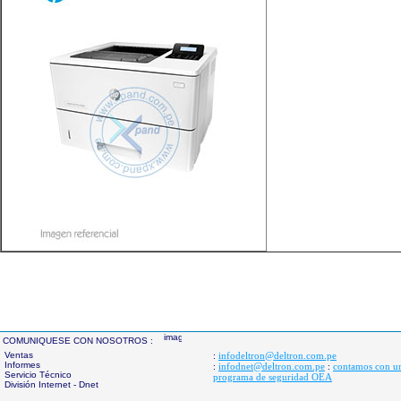
COMUNIQUESE CON NOSOTROS :
Ventas
infodeltron@deltron.com.pe
:
Informes
infodnet@deltron.com.pe
contamos con u
:
:
Servicio Técnico
programa de seguridad OEA
División Internet - Dnet