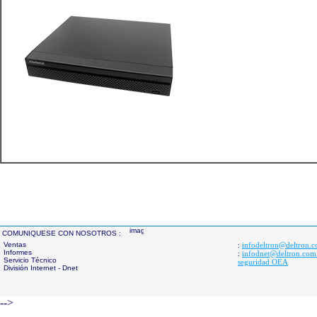
COMUNIQUESE CON NOSOTROS :
Ventas
infodeltron@deltron.
:
Informes
infodnet@deltron.com
:
Servicio Técnico
seguridad OEA
División Internet - Dnet
-->