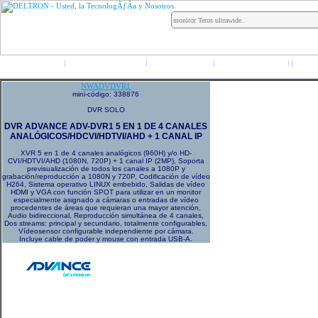
Inicio
Grupo Deltron
Productos
Distribuidores
LO
|
|
|
|
|
NWADVDVR1
mini-código: 338876
DVR SOLO
DVR ADVANCE ADV-DVR1 5 EN 1 DE 4 CANALES
ANALÓGICOS/HDCVI/HDTVI/AHD + 1 CANAL IP
XVR 5 en 1 de 4 canales analógicos (960H) y/o HD-
CVI/HDTVI/AHD (1080N, 720P) + 1 canal IP (2MP), Soporta
previsualización de todos los canales a 1080P y
grabación/reproducción a 1080N y 720P, Codificación de vídeo
H264, Sistema operativo LINUX embebido, Salidas de vídeo
HDMI y VGA con función SPOT para utilizar en un monitor
especialmente asignado a cámaras o entradas de vídeo
procedentes de áreas que requieran una mayor atención,
Audio bidireccional, Reproducción simultánea de 4 canales,
Dos streams: principal y secundario, totalmente configurables,
Vídeosensor configurable independiente por cámara.
Incluye cable de poder y mouse con entrada USB-A.