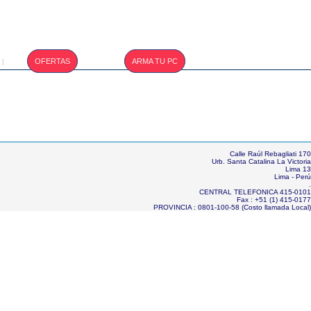
T.CAMBIO :
OFERTAS
ARMA TU PC
|
S/. 3.400
Calle Raúl Rebagliati 170
Urb. Santa Catalina La Victoria
Lima 13
Lima - Perú
.
CENTRAL TELEFONICA 415-0101
Fax : +51 (1) 415-0177
PROVINCIA : 0801-100-58 (Costo llamada Local)