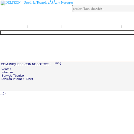
Inicio
Grupo Deltron
Productos
Distribuidores
LO
|
|
|
|
|
COMUNIQUESE CON NOSOTROS :
Ventas
Informes
Servicio Técnico
División Internet - Dnet
-->