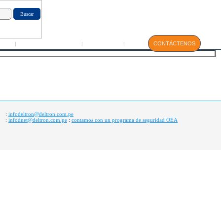
GIN
Servicio Técnico
Manuales
CONTÁCTENOS
|
|
|
infodeltron@deltron.com.pe
:
infodnet@deltron.com.pe
contamos con un programa de seguridad OEA
:
: