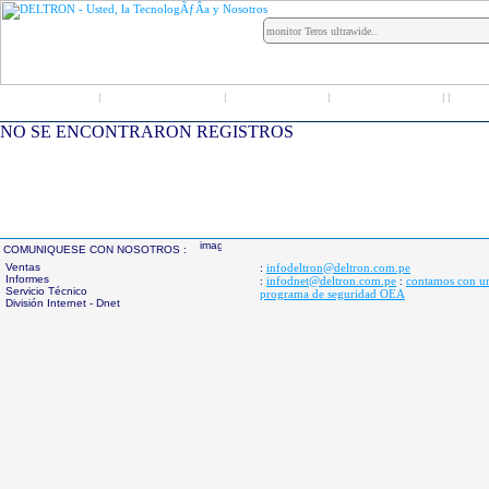
Inicio
Grupo Deltron
Productos
Distribuidores
LO
|
|
|
|
|
NO SE ENCONTRARON REGISTROS
COMUNIQUESE CON NOSOTROS :
Ventas
infodeltron@deltron.com.pe
:
Informes
infodnet@deltron.com.pe
contamos con u
:
:
Servicio Técnico
programa de seguridad OEA
División Internet - Dnet