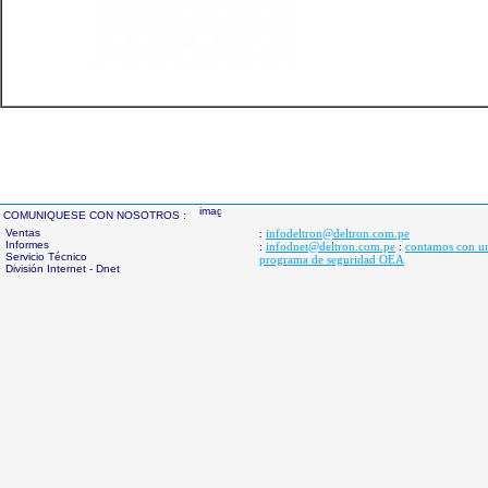
COMUNIQUESE CON NOSOTROS :
Ventas
infodeltron@deltron.com.pe
:
Informes
infodnet@deltron.com.pe
contamos con u
:
:
Servicio Técnico
programa de seguridad OEA
División Internet - Dnet