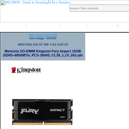
Inicio
Grupo Deltron
Productos
Distribuidores
LO
|
|
|
|
|
ME16GKF548S38IB
mini-código: 431029
MEM RAM 16G KF IMP 4.8G SOD D5
Memoria SO-DIMM Kingston Fury Impact 16GB
DDR5-4800MT/s, PC5-38400, CL38, 1.1V, 262-pin