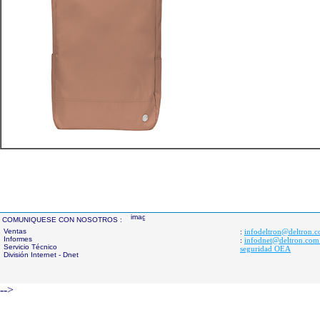
COMUNIQUESE CON NOSOTROS :
Ventas
infodeltron@deltron.
:
Informes
infodnet@deltron.com
:
Servicio Técnico
seguridad OEA
División Internet - Dnet
-->