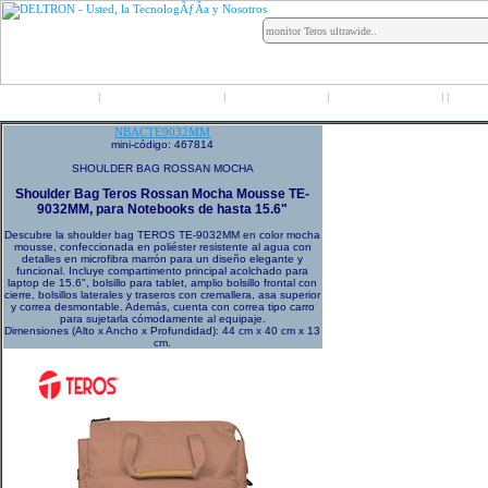
Inicio
Grupo Deltron
Productos
Distribuidores
LO
|
|
|
|
|
NBACTE9032MM
mini-código: 467814
SHOULDER BAG ROSSAN MOCHA
Shoulder Bag Teros Rossan Mocha Mousse TE-
9032MM, para Notebooks de hasta 15.6"
Descubre la shoulder bag TEROS TE-9032MM en color mocha
mousse, confeccionada en poliéster resistente al agua con
detalles en microfibra marrón para un diseño elegante y
funcional. Incluye compartimento principal acolchado para
laptop de 15.6", bolsillo para tablet, amplio bolsillo frontal con
cierre, bolsillos laterales y traseros con cremallera, asa superior
y correa desmontable. Además, cuenta con correa tipo carro
para sujetarla cómodamente al equipaje.
Dimensiones (Alto x Ancho x Profundidad): 44 cm x 40 cm x 13
cm.