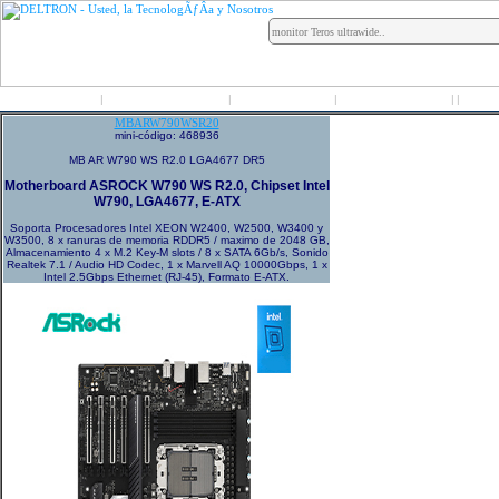
Inicio
Grupo Deltron
Productos
Distribuidores
LO
|
|
|
|
|
MBARW790WSR20
mini-código: 468936
MB AR W790 WS R2.0 LGA4677 DR5
Motherboard ASROCK W790 WS R2.0, Chipset Intel
W790, LGA4677, E-ATX
Soporta Procesadores Intel XEON W2400, W2500, W3400 y
W3500, 8 x ranuras de memoria RDDR5 / maximo de 2048 GB,
Almacenamiento 4 x M.2 Key-M slots / 8 x SATA 6Gb/s, Sonido
Realtek 7.1 / Audio HD Codec, 1 x Marvell AQ 10000Gbps, 1 x
Intel 2.5Gbps Ethernet (RJ-45), Formato E-ATX.