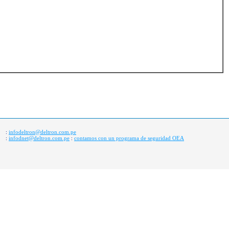
infodeltron@deltron.com.pe
:
infodnet@deltron.com.pe
contamos con un programa de seguridad OEA
:
: