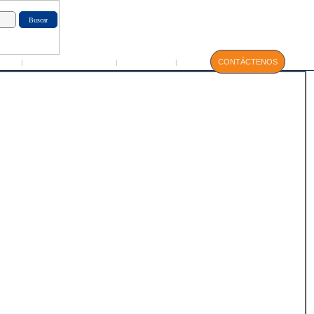
GIN
Servicio Técnico
Manuales
CONTÁCTENOS
|
|
|