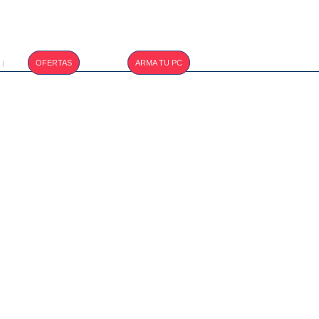
T.CAMBIO :
OFERTAS
ARMA TU PC
|
S/. 3.410