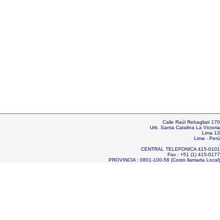
Calle Raúl Rebagliati 170
Urb. Santa Catalina La Victoria
Lima 13
Lima - Perú
.
CENTRAL TELEFONICA 415-0101
Fax : +51 (1) 415-0177
PROVINCIA : 0801-100-58 (Costo llamada Local)