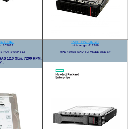
B7A00045
SSDHPEP40502B21
go: 265693
mini-código: 412789
GB HOT SWAP 512
HPE 480GB SATA 6G MIXED USE SF
SAS 12.0 Gb/s, 7200 RPM,
5".