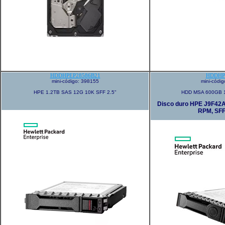
HDDHPEP28586B21
HDDHP
mini-código: 398155
mini-códi
HPE 1.2TB SAS 12G 10K SFF 2.5"
HDD MSA 600GB 1
Disco duro HPE J9F42A
RPM, SFF,