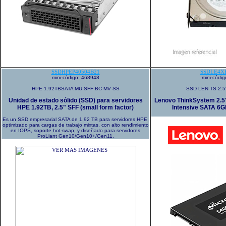
SSDHPEP40504B21
SSDLE4X
mini-código: 468948
mini-códi
HPE 1.92TBSATA MU SFF BC MV SS
SSD LEN TS 2.5'
Unidad de estado sólido (SSD) para servidores
Lenovo ThinkSystem 2.5
HPE 1.92TB, 2.5" SFF (small form factor)
Intensive SATA 6
Es un SSD empresarial SATA de 1.92 TB para servidores HPE,
optimizado para cargas de trabajo mixtas, con alto rendimiento
en IOPS, soporte hot-swap, y diseñado para servidores
ProLiant Gen10/Gen10+/Gen11.