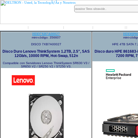
Inicio
Grupo Deltron
Productos
Distribuidores
LO
|
|
|
|
|
HDD7XB7A00027
HDDHP86
mini-código: 356607
mini-códi
DISCO 7XB7A00027
HPE 4TB SATA 7.
Disco Duro Lenovo ThinkSystem 1.2TB, 2.5", SAS
Disco duro HPE 861683-B
12Gb/s, 10000 RPM, Hot-Swap, 512n
7200 RPM, 7.
Compatible con Servidores Lenovo ThinkSystem SR630 V3 /
SR650 V2 / SR250 V2 / ST250 V3.