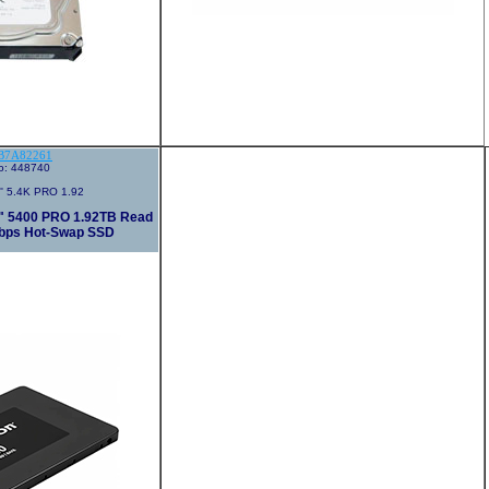
B7A82261
go: 448740
' 5.4K PRO 1.92
" 5400 PRO 1.92TB Read
Gbps Hot-Swap SSD