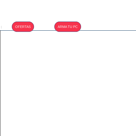
T.CAMBIO :
OFERTAS
ARMA TU PC
|
S/. 3.410