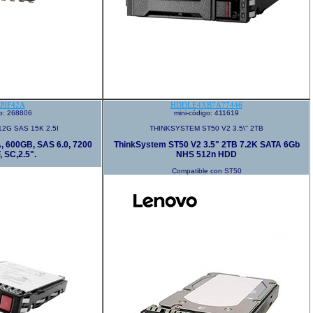
J9F42A
HDDLE4XB7A77446
go: 268806
mini-código: 411619
2G SAS 15K 2.5I
THINKSYSTEM ST50 V2 3.5\'' 2TB
, 600GB, SAS 6.0, 7200
ThinkSystem ST50 V2 3.5" 2TB 7.2K SATA 6Gb
 SC,2.5".
NHS 512n HDD
Compatible con ST50