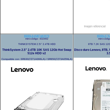
HDDLE4XB7A83970
HDDLE7X
mini-código: 432462
mini-códi
THINKSYSTEM 2.5\'' 2.4TB HDD
8TB 7.2K SAS 12
ThinkSystem 2.5" 2.4TB 10K SAS 12Gb Hot Swap
Disco duro Lenovo, 8TB, 
512e HDD v2
3.
Compatible con: SR630(7Z71A066LA) / SR650(7Z73A05NLA)