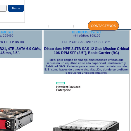
GIN
Servicio Técnico
Manuales
CONTÁCTENOS
|
|
|
1683B21
HDDHPEP28352B21
go: 255499
mini-código: 398156
2K LFF LP DS HD
HPE 2.4TB SAS 12G 10K SFF 2.5"
21, 4TB, SATA 6.0 Gb/s,
Disco duro HPE 2.4TB SAS 12 Gb/s Mission Critical
45 ms, 3.5".
10K RPM SFF (2.5″), Basic Carrier (BC)
Ideal para cargas de trabajo empresariales críticas que
requieren un equilibrio entre alta capacidad, rendimiento y
fiabilidad SAS. Perfecto para entornos con uso intensivo de
E/S, como bases de datos o virtualización, donde se prefieren
o requieren unidades rotativas.