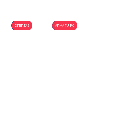
T.CAMBIO :
OFERTAS
ARMA TU PC
|
S/. 3.410