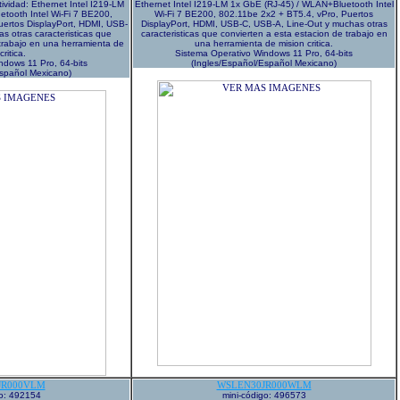
vidad: Ethernet Intel I219-LM
Ethernet Intel I219-LM 1x GbE (RJ-45) / WLAN+Bluetooth Intel
tooth Intel Wi-Fi 7 BE200,
Wi-Fi 7 BE200, 802.11be 2x2 + BT5.4, vPro, Puertos
uertos DisplayPort, HDMI, USB-
DisplayPort, HDMI, USB-C, USB-A, Line-Out y muchas otras
s otras caracteristicas que
caracteristicas que convierten a esta estacion de trabajo en
 trabajo en una herramienta de
una herramienta de mision critica.
critica.
Sistema Operativo Windows 11 Pro, 64-bits
ndows 11 Pro, 64-bits
(Ingles/Español/Español Mexicano)
Español Mexicano)
JR000VLM
WSLEN30JR000WLM
go: 492154
mini-código: 496573