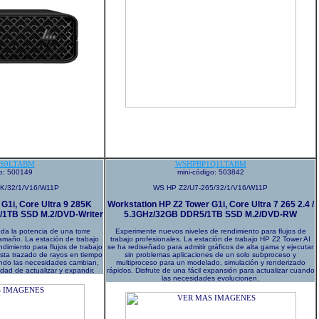
S9LTABM
WSHPBP1Q1LTABM
go: 500149
mini-código: 503842
K/32/1/V16/W11P
WS HP Z2/U7-265/32/1/V16/W11P
G1i, Core Ultra 9 285K
Workstation HP Z2 Tower G1i, Core Ultra 7 265 2.4 /
/1TB SSD M.2/DVD-Writer
5.3GHz/32GB DDR5/1TB SSD M.2/DVD-RW
da la potencia de una torre
Experimente nuevos niveles de rendimiento para flujos de
tamaño. La estación de trabajo
trabajo profesionales. La estación de trabajo HP Z2 Tower AI
ndimiento para flujos de trabajo
se ha rediseñado para admitir gráficos de alta gama y ejecutar
sta trazado de rayos en tiempo
sin problemas aplicaciones de un solo subproceso y
uando las necesidades cambian,
multiproceso para un modelado, simulación y renderizado
dad de actualizar y expandir.
rápidos. Disfrute de una fácil expansión para actualizar cuando
las necesidades evolucionen.