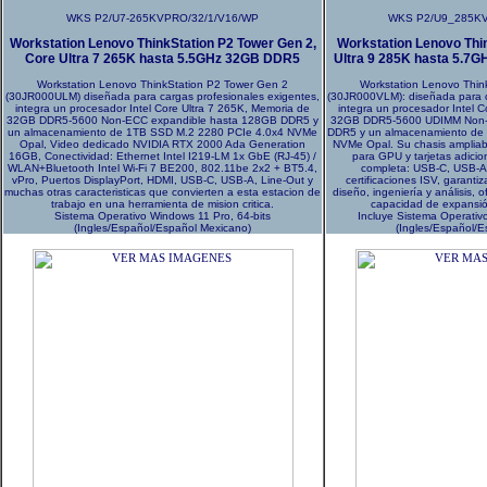
WKS P2/U7-265KVPRO/32/1/V16/WP
WKS P2/U9_285KV
Workstation Lenovo ThinkStation P2 Tower Gen 2,
Workstation Lenovo Thi
Core Ultra 7 265K hasta 5.5GHz 32GB DDR5
Ultra 9 285K hasta 5.
Workstation Lenovo ThinkStation P2 Tower Gen 2
Workstation Lenovo Thin
(30JR000ULM) diseñada para cargas profesionales exigentes,
(30JR000VLM): diseñada para c
integra un procesador Intel Core Ultra 7 265K, Memoria de
integra un procesador Intel 
32GB DDR5-5600 Non-ECC expandible hasta 128GB DDR5 y
32GB DDR5-5600 UDIMM Non-
un almacenamiento de 1TB SSD M.2 2280 PCIe 4.0x4 NVMe
DDR5 y un almacenamiento de
Opal, Video dedicado NVIDIA RTX 2000 Ada Generation
NVMe Opal. Su chasis ampliab
16GB, Conectividad: Ethernet Intel I219-LM 1x GbE (RJ-45) /
para GPU y tarjetas adicio
WLAN+Bluetooth Intel Wi-Fi 7 BE200, 802.11be 2x2 + BT5.4,
completa: USB-C, USB-A,
vPro, Puertos DisplayPort, HDMI, USB-C, USB-A, Line-Out y
certificaciones ISV, garanti
muchas otras caracteristicas que convierten a esta estacion de
diseño, ingeniería y análisis, o
trabajo en una herramienta de mision critica.
capacidad de expansión
Sistema Operativo Windows 11 Pro, 64-bits
Incluye Sistema Operativ
(Ingles/Español/Español Mexicano)
(Ingles/Español/E