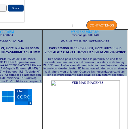
GIN
Servicio Técnico
Manuales
CONTÁCTENOS
|
|
|
Y2LTABM
WSHPBK8S6LTABM
go: 463654
mini-código: 500148
7-14/16/1/V4/WP
WKS HP Z2/U9-285/16/1T/V8/W11P
G9, Core i7-14700 hasta
Workstation HP Z2 SFF G1i, Core Ultra 9 285
) DDR5-5600MHz SODIMM
2.5/5.4GHz /16GB DDR5/1TB SSD M.2/DVD-Writer
 PCIe NVMe de 1TB, Video
Rediseñada para obtener toda la potencia de una torre
GB GDDR6 / 3 puertos mini
estándar en una fracción del tamaño. La estación de trabajo
altek ALC3205-VA2-CG / Altavoz
Z2 SFF con IA ofrece un alto rendimiento para flujos de trabajo
AN Gigabit Ethernet (RJ-45) /
intensivos, desde diseño 3D hasta trazado de rayos en tiempo
2) y Bluetooth 5.3, Teclado HP
real, ahora y en el futuro. Cuando las necesidades cambian,
, Adaptador de alimentacion
tiene la impresionante capacidad de actualizar y expandir.
de eficiencia, PFC activo).
ows 11 Pro, 64-bits en español.