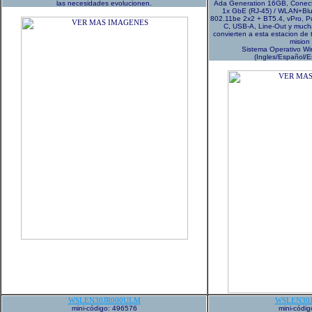
las necesidades evolucionen.
Ada Generation 16GB, Conecti
1x GbE (RJ-45) / WLAN+Blue
802.11be 2x2 + BT5.4, vPro, P
C, USB-A, Line-Out y mucha
convierten a esta estacion de
mision 
Sistema Operativo Wi
(Ingles/Español/
WSLEN30JR000ULM
WSLEN30
mini-código: 496576
mini-códi