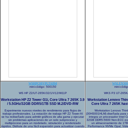
WSHPC08VPLTABM
WSLEN30
mini-código: 500150
mini-códi
WS HP Z2/U7-265K/32/1/V12/W11P
WKS P3 U7-265K
Workstation HP Z2 Tower G1i, Core Ultra 7 265K 3.9
Workstation Lenovo Thin
/ 5.5GHz/32GB DDR5/1TB SSD M.2/DVD-RW
Core Ultra 7 265K ha
Experimente nuevos niveles de rendimiento para flujos de
Workstation Lenovo Thin
trabajo profesionales. La estación de trabajo HP Z2 Tower AI
(30HS001HLM) diseñada para ca
se ha rediseñado para admitir gráficos de alta gama y ejecutar
integra un procesador Intel 
sin problemas aplicaciones de un solo subproceso y
32GB DDR5-5600 Non-ECC exp
multiproceso para un modelado, simulación y renderizado
un almacenamiento de 1TB
rápidos. Disfrute de una fácil expansión para actualizar cuando
Performance NVMe Opal, Vid