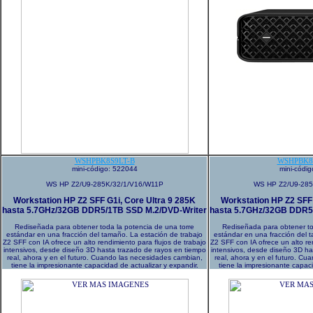
WSHPBK8S9LT-B
WSHPBK8
mini-código: 522044
mini-códi
WS HP Z2/U9-285K/32/1/V16/W11P
WS HP Z2/U9-285
Workstation HP Z2 SFF G1i, Core Ultra 9 285K
Workstation HP Z2 SFF 
hasta 5.7GHz/32GB DDR5/1TB SSD M.2/DVD-Writer
hasta 5.7GHz/32GB DDR5
Rediseñada para obtener toda la potencia de una torre
Rediseñada para obtener to
estándar en una fracción del tamaño. La estación de trabajo
estándar en una fracción del 
Z2 SFF con IA ofrece un alto rendimiento para flujos de trabajo
Z2 SFF con IA ofrece un alto re
intensivos, desde diseño 3D hasta trazado de rayos en tiempo
intensivos, desde diseño 3D ha
real, ahora y en el futuro. Cuando las necesidades cambian,
real, ahora y en el futuro. C
tiene la impresionante capacidad de actualizar y expandir.
tiene la impresionante capaci