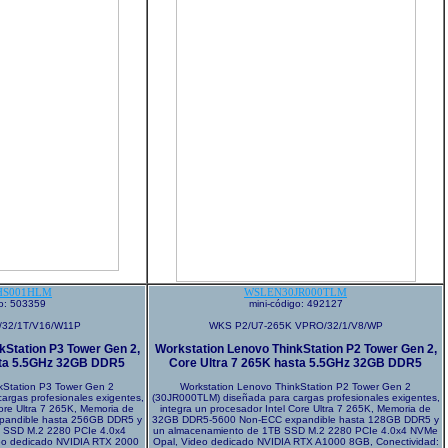
HS001HLM
WSLEN30JR000TLM
go: 503359
mini-código: 492127
/32/1T/V16/W11P
WKS P2/U7-265K VPRO/32/1/V8/WP
kStation P3 Tower Gen 2,
Workstation Lenovo ThinkStation P2 Tower Gen 2,
sta 5.5GHz 32GB DDR5
Core Ultra 7 265K hasta 5.5GHz 32GB DDR5
kStation P3 Tower Gen 2
Workstation Lenovo ThinkStation P2 Tower Gen 2
rgas profesionales exigentes,
(30JR000TLM) diseñada para cargas profesionales exigentes,
Core Ultra 7 265K, Memoria de
integra un procesador Intel Core Ultra 7 265K, Memoria de
andible hasta 256GB DDR5 y
32GB DDR5-5600 Non-ECC expandible hasta 128GB DDR5 y
 SSD M.2 2280 PCIe 4.0x4
un almacenamiento de 1TB SSD M.2 2280 PCIe 4.0x4 NVMe
eo dedicado NVIDIA RTX 2000
Opal, Video dedicado NVIDIA RTX A1000 8GB, Conectividad: