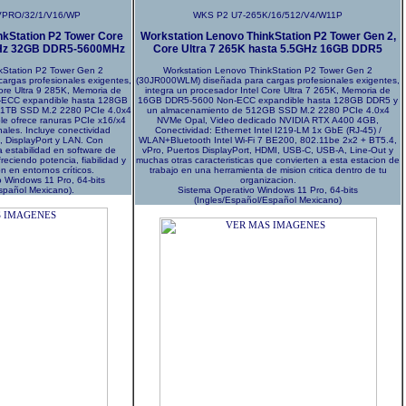
PRO/32/1/V16/WP
WKS P2 U7-265K/16/512/V4/W11P
nkStation P2 Tower Core
Workstation Lenovo ThinkStation P2 Tower Gen 2,
7GHz 32GB DDR5-5600MHz
Core Ultra 7 265K hasta 5.5GHz 16GB DDR5
kStation P2 Tower Gen 2
Workstation Lenovo ThinkStation P2 Tower Gen 2
argas profesionales exigentes,
(30JR000WLM) diseñada para cargas profesionales exigentes,
Core Ultra 9 285K, Memoria de
integra un procesador Intel Core Ultra 7 265K, Memoria de
ECC expandible hasta 128GB
16GB DDR5-5600 Non-ECC expandible hasta 128GB DDR5 y
 1TB SSD M.2 2280 PCIe 4.0x4
un almacenamiento de 512GB SSD M.2 2280 PCIe 4.0x4
le ofrece ranuras PCIe x16/x4
NVMe Opal, Video dedicado NVIDIA RTX A400 4GB,
nales. Incluye conectividad
Conectividad: Ethernet Intel I219-LM 1x GbE (RJ-45) /
 DisplayPort y LAN. Con
WLAN+Bluetooth Intel Wi-Fi 7 BE200, 802.11be 2x2 + BT5.4,
za estabilidad en software de
vPro, Puertos DisplayPort, HDMI, USB-C, USB-A, Line-Out y
freciendo potencia, fiabilidad y
muchas otras caracteristicas que convierten a esta estacion de
 en entornos críticos.
trabajo en una herramienta de mision critica dentro de tu
o Windows 11 Pro, 64-bits
organizacion.
spañol Mexicano).
Sistema Operativo Windows 11 Pro, 64-bits
(Ingles/Español/Español Mexicano)