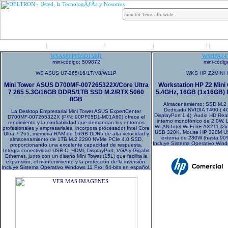
Inicio
Grupo Deltron
Productos
Distribuidores
LO
|
|
|
|
|
WSAS90PF05D1M01
WSHPA24
mini-código: 509872
mini-códi
WS ASUS U7-265/16/1T/V8/W11P
WKS HP Z2MINI I
Mini Tower ASUS D700MF-007265322X/Core Ultra
Workstation HP Z2 Mini 
7 265 5.3G/16GB DDR5/1TB SSD M.2/RTX 5060
5.4GHz, 16GB (1x16GB
8GB
Almacenamiento: SSD M.2
Dedicado NVIDIA T400 ( 4
La Desktop Empresarial Mini Tower ASUS ExpertCenter
DisplayPort 1.4), Audio HD Re
D700MF-007265322X (P/N: 90PF05D1-M01A60) ofrece el
interno monofónico de 2.0W, L
rendimiento y la confiabilidad que demandan los entornos
WLAN Intel Wi-Fi 6E AX211 (2x
profesionales y empresariales. incorpora procesador Intel Core
USB 320K, Mouse HP 320M USB
Ultra 7 265, memoria RAM de 16GB DDR5 de alta velocidad y
externa de 280W (hasta 90% 
almacenamiento de 1TB M.2 2280 NVMe PCIe 4.0 SSD,
Incluye Sistema Operativo Wind
proporcionando una excelente capacidad de respuesta.
Integra conectividad USB-C, HDMI, DisplayPort, VGA y Gigabit
Ethernet, junto con un diseño Mini Tower (15L) que facilita la
expansión, el mantenimiento y la protección de la inversión.
Incluye Sistema Operativo Windows 11 Pro, 64-bits en español.