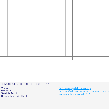
COMUNIQUESE CON NOSOTROS :
Ventas
infodeltron@deltron.com.pe
:
Informes
infodnet@deltron.com.pe
contamos con u
:
:
Servicio Técnico
programa de seguridad OEA
División Internet - Dnet