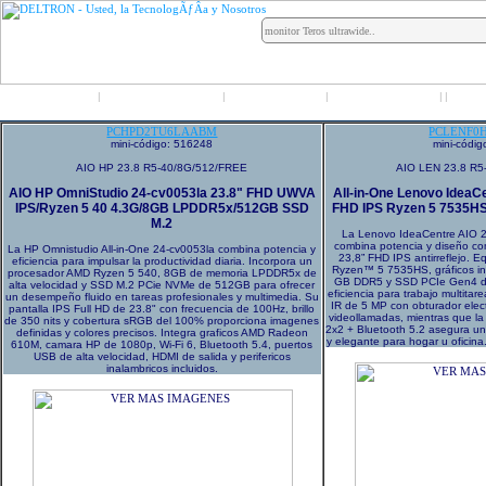
Inicio
Grupo Deltron
Productos
Distribuidores
LO
|
|
|
|
|
PCHPD2TU6LAABM
PCLENF0
mini-código: 516248
mini-códi
AIO HP 23.8 R5-40/8G/512/FREE
AIO LEN 23.8 R5
AIO HP OmniStudio 24-cv0053la 23.8" FHD UWVA
All-in-One Lenovo IdeaC
IPS/Ryzen 5 40 4.3G/8GB LPDDR5x/512GB SSD
FHD IPS Ryzen 5 7535H
M.2
La Lenovo IdeaCentre AIO
combina potencia y diseño c
La HP Omnistudio All-in-One 24-cv0053la combina potencia y
23,8” FHD IPS antirreflejo.
eficiencia para impulsar la productividad diaria. Incorpora un
Ryzen™ 5 7535HS, gráficos 
procesador AMD Ryzen 5 540, 8GB de memoria LPDDR5x de
GB DDR5 y SSD PCIe Gen4 de
alta velocidad y SSD M.2 PCie NVMe de 512GB para ofrecer
eficiencia para trabajo multita
un desempeño fluido en tareas profesionales y multimedia. Su
IR de 5 MP con obturador elec
pantalla IPS Full HD de 23.8" con frecuencia de 100Hz, brillo
videollamadas, mientras que la
de 350 nits y cobertura sRGB del 100% proporciona imagenes
2x2 + Bluetooth 5.2 asegura un 
definidas y colores precisos. Integra graficos AMD Radeon
y elegante para hogar u oficina
610M, camara HP de 1080p, Wi-Fi 6, Bluetooth 5.4, puertos
USB de alta velocidad, HDMI de salida y perifericos
inalambricos incluidos.