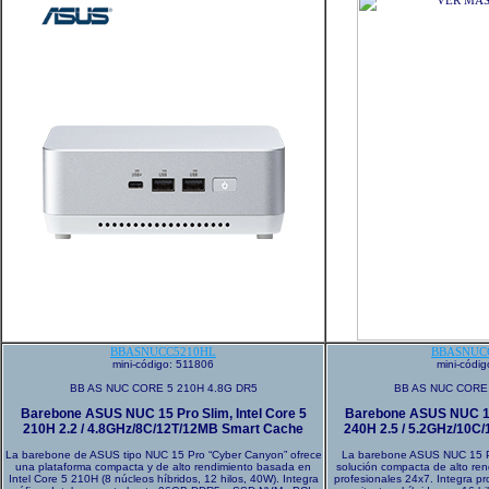
BBASNUCC5210HL
BBASNUC
mini-código: 511806
mini-códi
BB AS NUC CORE 5 210H 4.8G DR5
BB AS NUC CORE 
Barebone ASUS NUC 15 Pro Slim, Intel Core 5
Barebone ASUS NUC 15 
210H 2.2 / 4.8GHz/8C/12T/12MB Smart Cache
240H 2.5 / 5.2GHz/10C
La barebone de ASUS tipo NUC 15 Pro “Cyber Canyon” ofrece
La barebone ASUS NUC 15 P
una plataforma compacta y de alto rendimiento basada en
solución compacta de alto ren
Intel Core 5 210H (8 núcleos híbridos, 12 hilos, 40W). Integra
profesionales 24x7. Integra p