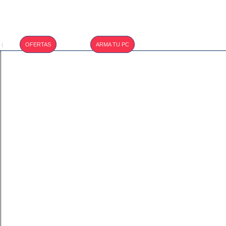
T.CAMBIO :
OFERTAS
ARMA TU PC
|
S/. 3.400