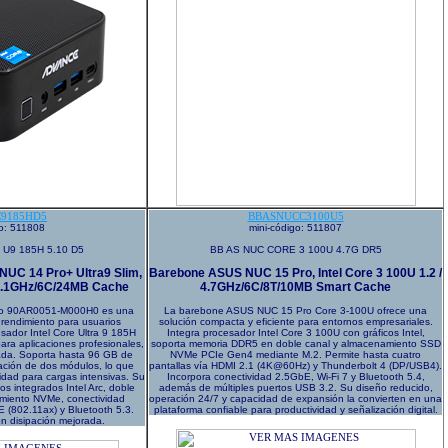
9185HD5
BBASNUCC3100U5
go: 511808
mini-código: 511807
U9 185H 5.10 D5
BB AS NUC CORE 3 100U 4.7G DR5
UC 14 Pro+ Ultra9 Slim,
Barebone ASUS NUC 15 Pro, Intel Core 3 100U 1.2 /
/5.1GHz/6C/24MB Cache
4.7GHz/6C/8T/10MB Smart Cache
lo 90AR0051-M000H0 es una
La barebone ASUS NUC 15 Pro Core 3-100U ofrece una
 rendimiento para usuarios
solución compacta y eficiente para entornos empresariales.
sador Intel Core Ultra 9 185H
Integra procesador Intel Core 3 100U con gráficos Intel,
para aplicaciones profesionales,
soporta memoria DDR5 en doble canal y almacenamiento SSD
sada. Soporta hasta 96 GB de
NVMe PCIe Gen4 mediante M.2. Permite hasta cuatro
ción de dos módulos, lo que
pantallas vía HDMI 2.1 (4K@60Hz) y Thunderbolt 4 (DP/USB4).
cidad para cargas intensivas. Su
Incorpora conectividad 2.5GbE, Wi-Fi 7 y Bluetooth 5.4,
os integrados Intel Arc, doble
además de múltiples puertos USB 3.2. Su diseño reducido,
amiento NVMe, conectividad
operación 24/7 y capacidad de expansión la convierten en una
E (802.11ax) y Bluetooth 5.3.
plataforma confiable para productividad y señalización digital.
n disipación mejorada.