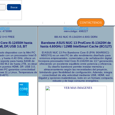
GIN
Servicio Técnico
Manuales
CONTÁCTENOS
|
|
|
MP6560
BBASNUC13PI5134
go: 473088
mini-código: 498227
12 0+0 FREE
BB AS NUC I5-13420H 4.60G DDR4
Core i5-12450H hasta
Barebone ASUS NUC 13 Pro/Core i5-13420H de
I, DP, USB 3.0, BT
hasta 4.60GHz / 12MB IntelSmart Cache (8C/12T)
solo dispositivo con la Mini PC
El ASUS NUC 13 Pro Barebone Core i5 (P/N: 90AR00C1-
o con un procesador Intel i5
M002Y0) es un mini PC de alto rendimiento diseñado para
, y hasta 4.40 GHz, ofrece un
entornos empresariales, comerciales y de señalización digital.
n soporte para hasta 64GB de
Incorpora procesador Intel Core i5-13420H de 13.ª generación,
D M.2 de hasta 2TB, es ideal
ofreciendo un excelente equilibrio entre potencia y eficiencia.
Con puertos HDMI, DP, USB 3.0,
Su diseño barebone permite instalar memoria y
mini PC garantiza conectividad
almacenamiento según las necesidades del proyecto,
ows 11 y Linux. Temperatura de
brindando gran flexibilidad de configuración. Además, integra
 0-40°C.
conectividad de alta velocidad mediante USB, HDMI, red
Gigabit y opciones inalámbricas, todo en un formato compacto,
robusto y de bajo consumo energético.