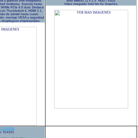
os y gráficos Intel integrados,
auto switch), (1 x 2.5" HDD / SSD).
idad multitarea. Soporta hasta
Video integrado Intel Iris Xe Graphics.
NVMe PCIe 4.0 dual. Destaca
 con Thunderbolt 4, HDMI 2.1,
ás de admitir hasta cuatro
cido, montaje VESA y seguridad
a despliegues empresariales.
1255UD4
go: 514101