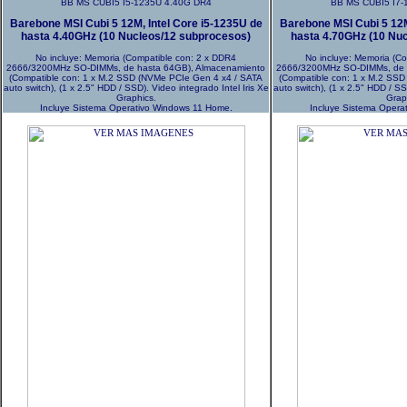
BB MS CUBI5 I5-1235U 4.40G DR4
BB MS CUBI5 I7-
Barebone MSI Cubi 5 12M, Intel Core i5-1235U de
Barebone MSI Cubi 5 12M
hasta 4.40GHz (10 Nucleos/12 subprocesos)
hasta 4.70GHz (10 Nu
No incluye: Memoria (Compatible con: 2 x DDR4
No incluye: Memoria (C
2666/3200MHz SO-DIMMs, de hasta 64GB), Almacenamiento
2666/3200MHz SO-DIMMs, de 
(Compatible con: 1 x M.2 SSD (NVMe PCIe Gen 4 x4 / SATA
(Compatible con: 1 x M.2 SS
auto switch), (1 x 2.5" HDD / SSD). Video integrado Intel Iris Xe
auto switch), (1 x 2.5" HDD / SS
Graphics.
Grap
Incluye Sistema Operativo Windows 11 Home.
Incluye Sistema Opera