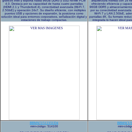
gráficos Intel y soporta hasta 96GB DDR5 y SSD NVMe PCIe
arquitectura híbrida con 16 hil
4.0. Destaca por su capacidad de hasta cuatro pantallas
ofreciendo eficiencia y capac
(HDMI 2.1 y Thunderbolt 4), conectividad avanzada (Wi-Fi 7,
96GB DDR5 y almacenamiento 
2.5GbE) y operación 24x7. Su diseño eficiente, con múltiples
por su conectividad avanzada
puertos USB y opciones de expansión, la posiciona como
Wi-Fi 7 y LAN 2.5GbE, adem
solución ideal para entornos corporativos, señalización digital y
pantallas 4K. Su formato redu
estaciones de trabajo compactas.
integrada lo hacen ideal par
BBMSCU51235UD4
BBMSCU5
mini-código: 514100
mini-códi