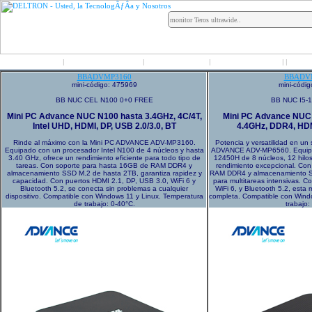
Inicio
Grupo Deltron
Productos
Distribuidores
LO
|
|
|
|
|
BBADVMP3160
BBADV
mini-código: 475969
mini-códi
BB NUC CEL N100 0+0 FREE
BB NUC I5-
Mini PC Advance NUC N100 hasta 3.4GHz, 4C/4T,
Mini PC Advance NUC 
Intel UHD, HDMI, DP, USB 2.0/3.0, BT
4.4GHz, DDR4, HDM
Rinde al máximo con la Mini PC ADVANCE ADV-MP3160.
Potencia y versatilidad en un 
Equipado con un procesador Intel N100 de 4 núcleos y hasta
ADVANCE ADV-MP6560. Equipad
3.40 GHz, ofrece un rendimiento eficiente para todo tipo de
12450H de 8 núcleos, 12 hilos
tareas. Con soporte para hasta 16GB de RAM DDR4 y
rendimiento excepcional. Co
almacenamiento SSD M.2 de hasta 2TB, garantiza rapidez y
RAM DDR4 y almacenamiento SS
capacidad. Con puertos HDMI 2.1, DP, USB 3.0, WiFi 6 y
para multitareas intensivas. 
Bluetooth 5.2, se conecta sin problemas a cualquier
WiFi 6, y Bluetooth 5.2, esta 
dispositivo. Compatible con Windows 11 y Linux. Temperatura
completa. Compatible con Wind
de trabajo: 0-40°C.
trabajo: