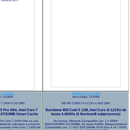
C7240H5L
BBMSCU51215UD4
go: 511800
mini-código: 514099
7 240H 5.2G DR5
BB MS CUBI5 I3-1215U 4.40G DR4
Pro Slim, Intel Core 7
Barebone MSI Cubi 5 12M, Intel Core i3-1215U de
/16T/24MB Smart Cache
hasta 4.40GHz (6 Nucleos/8 subprocesos)
ro Core 7-240H Slim es una
No incluye: Memoria (Compatible con: 2 x DDR4
dimiento orientada a entornos
2666/3200MHz SO-DIMMs, de hasta 64GB), Almacenamiento
rocesador Intel Core 7 240H de
(Compatible con: 1 x M.2 SSD (NVMe PCIe Gen 4 x4 / SATA