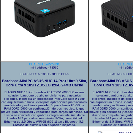
BBASNUC14RVSU91
BBASNUC
mini-código: 478566
mini-códi
BB AS NUC U9 185H 2.3GHZ DDR5
BB AS NUC CORE 
Barebone-Mini PC ASUS NUC 14 Pro+ Ultra9 Slim,
Barebone-Mini PC ASUS N
Core Ultra 9 185H 2.3/5.1GHz/6C/24MB Cache
Core Ultra 9 185H 2.3
El ASUS NUC 14 Pro+ modelo 90AR0051-M000H0 es una
El ASUS NUC 14 Pro+ mode
solución barebone de alto rendimiento para usuarios
solución barebone de alto
exigentes. Incorpora un procesador Intel Core Ultra 9 185H
exigentes. Incorpora un proce
con arquitectura híbrida, ideal para aplicaciones profesionales,
con arquitectura híbrida, ideal 
renderizado y multitarea pesada. Soporta hasta 96 GB de
renderizado y multitarea pe
RAM DDR5-5600 en configuración de dos módulos, lo que
RAM DDR5-5600 en configura
provee gran flexibilidad y capacidad para cargas intensivas. Su
provee gran flexibilidad y capa
diseño se completa con gráficos integrados Intel Arc, doble
diseño se completa con gráfic
interfaz M.2 para almacenamiento NVMe, conectividad
interfaz M.2 para almacen
Ethernet de 2.5 Gbps, WiFi 6E (802.11ax) y Bluetooth 5.3.
Ethernet de 2.5 Gbps, WiFi 6
Carcasa de aluminio con disipación mejorada.
Carcasa de aluminio co