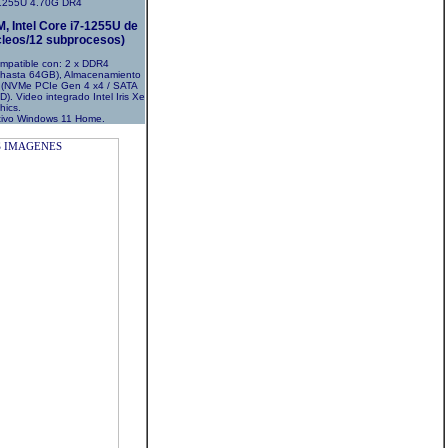
1255U 4.70G DR4
, Intel Core i7-1255U de
cleos/12 subprocesos)
ompatible con: 2 x DDR4
hasta 64GB), Almacenamiento
D (NVMe PCIe Gen 4 x4 / SATA
D). Video integrado Intel Iris Xe
hics.
tivo Windows 11 Home.