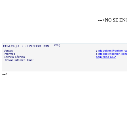
--->NO SE 
COMUNIQUESE CON NOSOTROS :
Ventas
:
infodeltron@deltron.
Informes
:
infodnet@deltron.com
Servicio Técnico
seguridad OEA
División Internet - Dnet
-->