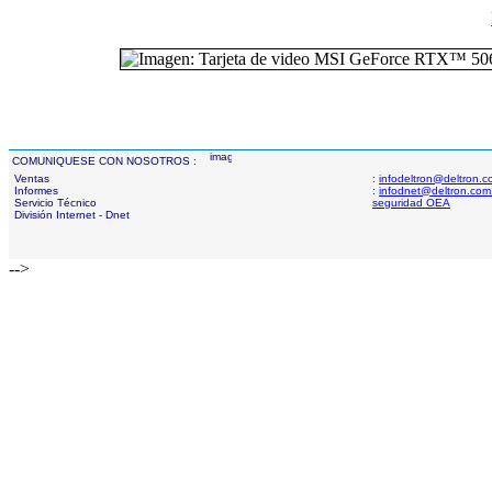
COMUNIQUESE CON NOSOTROS :
Ventas
:
infodeltron@deltron.
Informes
:
infodnet@deltron.com
Servicio Técnico
seguridad OEA
División Internet - Dnet
-->