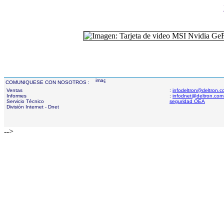
COMUNIQUESE CON NOSOTROS :
Ventas
:
infodeltron@deltron.
Informes
:
infodnet@deltron.com
Servicio Técnico
seguridad OEA
División Internet - Dnet
-->