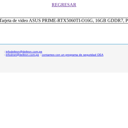
REGRESAR
:
infodeltron@deltron.com.pe
:
infodnet@deltron.com.pe
:
contamos con un programa de seguridad OEA