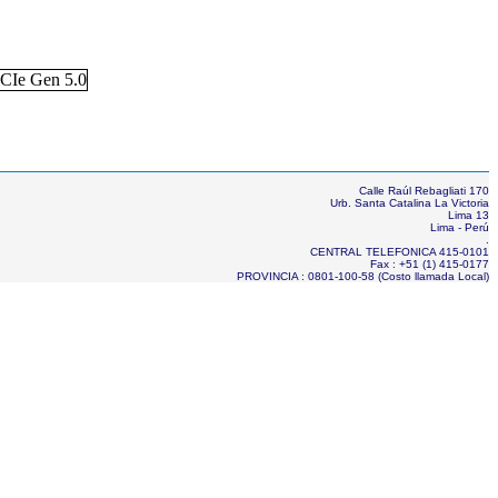
Calle Raúl Rebagliati 170
Urb. Santa Catalina La Victoria
Lima 13
Lima - Perú
.
CENTRAL TELEFONICA 415-0101
Fax : +51 (1) 415-0177
PROVINCIA : 0801-100-58 (Costo llamada Local)