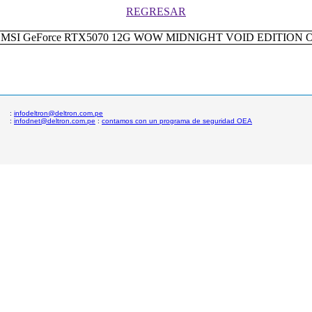
REGRESAR
:
infodeltron@deltron.com.pe
:
infodnet@deltron.com.pe
:
contamos con un programa de seguridad OEA