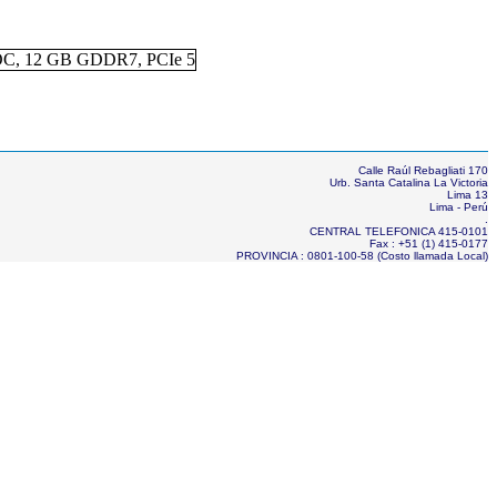
Calle Raúl Rebagliati 170
Urb. Santa Catalina La Victoria
Lima 13
Lima - Perú
.
CENTRAL TELEFONICA 415-0101
Fax : +51 (1) 415-0177
PROVINCIA : 0801-100-58 (Costo llamada Local)