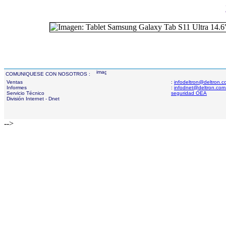
COMUNIQUESE CON NOSOTROS :
Ventas
:
infodeltron@deltron.
Informes
:
infodnet@deltron.com
Servicio Técnico
seguridad OEA
División Internet - Dnet
-->