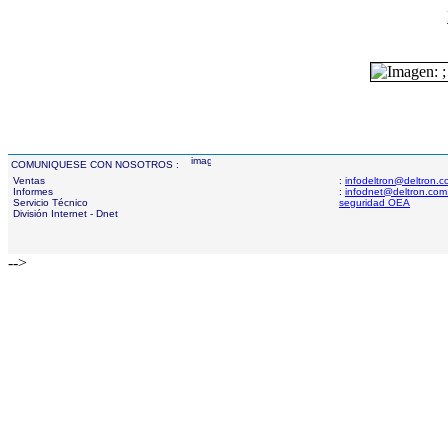
COMUNIQUESE CON NOSOTROS :
Ventas
:
infodeltron@deltron.
Informes
:
infodnet@deltron.com
Servicio Técnico
seguridad OEA
División Internet - Dnet
-->