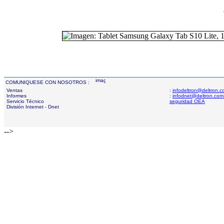
COMUNIQUESE CON NOSOTROS :
Ventas
:
infodeltron@deltron.
Informes
:
infodnet@deltron.com
Servicio Técnico
seguridad OEA
División Internet - Dnet
-->