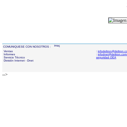
COMUNIQUESE CON NOSOTROS :
Ventas
:
infodeltron@deltron.
Informes
:
infodnet@deltron.com
Servicio Técnico
seguridad OEA
División Internet - Dnet
-->