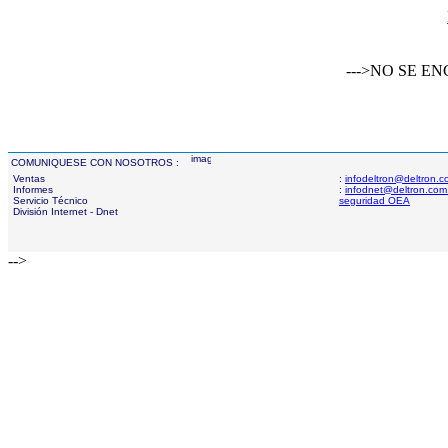
--->NO SE 
COMUNIQUESE CON NOSOTROS :
Ventas
:
infodeltron@deltron.
Informes
:
infodnet@deltron.com
Servicio Técnico
seguridad OEA
División Internet - Dnet
-->