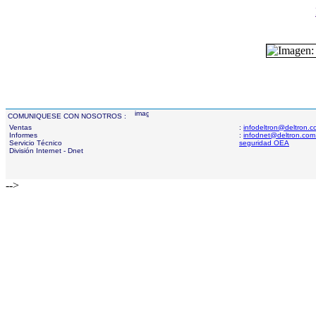
COMUNIQUESE CON NOSOTROS :
Ventas
:
infodeltron@deltron.
Informes
:
infodnet@deltron.com
Servicio Técnico
seguridad OEA
División Internet - Dnet
-->